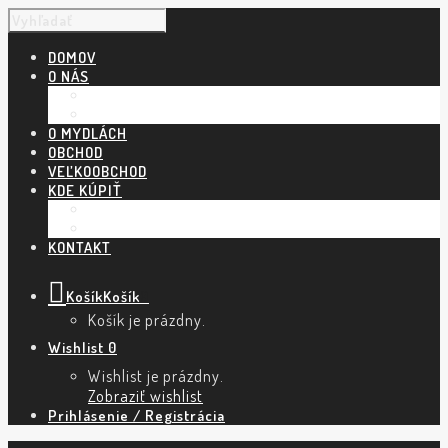
DOMOV
O NÁS
NÁŠ PRÍBEH
POVEDALI O NÁS
O MYDLÁCH
OBCHOD
VEĽKOOBCHOD
KDE KÚPIŤ
KAMENNÉ PREDAJNE A ESHOPY
TRHY A PODUJATIA
KONTAKT
Košík
Košík
0
Košík je prázdny.
Wishlist
0
Wishlist je prázdny.
Zobraziť wishlist
Prihlásenie / Registrácia