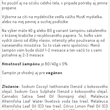
ho použiť aj na očistu celého tela, v prípade potreby aj jemne
preperie.
Výborne sa cíti na mydelničke vedľa vášho MusK mydielka,
alebo na inej pevnej a suchej podložke.
Na výber máte 40 g alebo 80 g variant šampónu zabaleného
v krásnej krabičke z recyklovaného papiera. To, koľko vám
vydrží závisí od dĺžky vlasov, intenzity jeho používania aj od
naneseného množstva. Sú to však verní spoločníci. Menší
šampón vám bude slúžiť 1-2 mesiace a ten väčší to s vami
potiahne aj 2-3 mesiace.
Hmotnosť šampónu
je 80/40g ± 5%.
Šampón je vhodný aj pre
vegánov
.
Zloženie:
Sodium Cocoyl Isethionate (tenzid z kokosového
oleja), Sodium Coco Sulphate (tenzid z kokosového oleja),
Cannabis Sativa Seed Oil (konopný olej), Melaleuca
Alternifolia Leaf Water (kvetová voda tea tree), Melaleuca
Alternifolia Leaf Oil (EO tea tree), Citrus Limon Peel Oil (EO