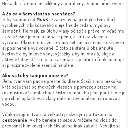
Nenájdete v ňom ani silikóny a parabény, žiadne umelé vône.
A čo sa v ňom vlastne nachádza?
Tuhý šapmón od
MusK
je založený na jemných tenzidoch
vyrobených z kokosového oleja (nejde teda o mydlový
šampón). Tie majú za úlohu vlasy očistiť a práve im vďačíme
aj za úžasne jemnú a bohatú penu, ktorú na vlasoch
vytvoria. Okrem toho, že sú vlasy šetrne očistené, sú zároveň
aj posilnené a vyživované. O toto sa starajú obsiahnuté
kvetové a bylinkové vody, výťažky z bylín, maslá, oleje a
aktívne látky. Ošetrujúcu a aromaterapeutickú funkciu majú
aj precízne zvolené esenciálne oleje.
Ako sa tuhý šampón používa?
Jeho tvar vám padne presne do dlane. Stačí s ním niekoľko
krát pošúchať po mokrých vlasoch a pomocou prstov ho
rozmasírovať a opláchnuť čistou vodou. Po jeho použití nie je
potrebné oplachovať vlasy ďalej octovou alebo citrónovou
vodou.
Vďaka svojmu tvaru a veľkosti je skvelým parťákom na
cestovanie
. Ak ho beriete so sebou, môžete ho vložiť do
prenosnej hliníkovej krabičky alebo inak zabaliť. Nebojte sa