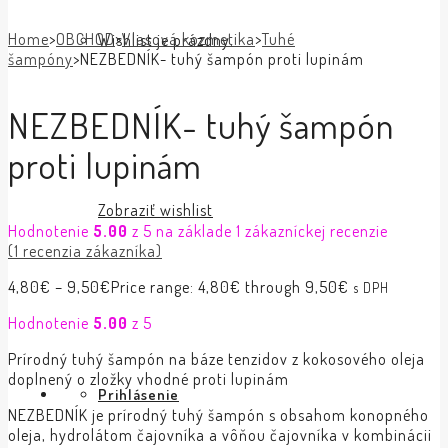
Home
>
OBCHOD
>
Vlasová kozmetika
>
Tuhé
Wishlist je prázdny.
šampóny
>
NEZBEDNÍK- tuhý šampón proti lupinám
NEZBEDNÍK- tuhý šampón
proti lupinám
Zobraziť wishlist
Hodnotenie
5.00
z 5 na základe
1
zákazníckej recenzie
(
1
recenzia zákazníka)
4,80
€
–
9,50
€
Price range: 4,80€ through 9,50€
s DPH
Hodnotenie
5.00
z 5
Prírodný tuhý šampón na báze tenzidov z kokosového oleja
doplnený o zložky vhodné proti lupinám
Prihlásenie
NEZBEDNÍK je prírodný tuhý šampón s obsahom konopného
oleja, hydrolátom čajovníka a vôňou čajovníka v kombinácii