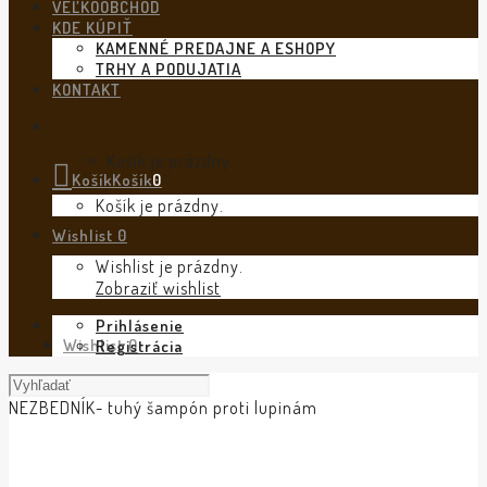
VEĽKOOBCHOD
KDE KÚPIŤ
KAMENNÉ PREDAJNE A ESHOPY
TRHY A PODUJATIA
KONTAKT
Košík je prázdny.
Košík
Košík
0
Košík je prázdny.
Wishlist
0
Wishlist je prázdny.
Zobraziť wishlist
Prihlásenie
Wishlist
0
Registrácia
NEZBEDNÍK- tuhý šampón proti lupinám