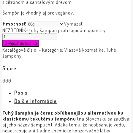
s citrónom a santalovým drevom
Šampón je vhodný aj pre vegánov.
Hmotnosť
Vymazať
NEZBEDNÍK- tuhý šampón proti lupinám quantity
Registrácia
Pridať do košíka
Katalógové číslo:
-
Kategórie:
Vlasová kozmetika
,
Tuhé
šampóny
Share
0
0
0
Popis
Ďalšie informácie
Tuhý šampón je čoraz obľúbenejšou alternatívou ku
klasickému tekutému šampónu
(na Slovensku sa zaužíval
aj jeho názov šampúch). Vďaka tomu, že neobsahuje vodu,
nepotrebuje ani žiadne chemické konzervačné látky.