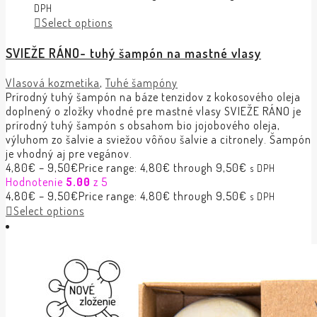
DPH
Select options
SVIEŽE RÁNO- tuhý šampón na mastné vlasy
Vlasová kozmetika
,
Tuhé šampóny
Prírodný tuhý šampón na báze tenzidov z kokosového oleja
doplnený o zložky vhodné pre mastné vlasy SVIEŽE RÁNO je
prírodný tuhý šampón s obsahom bio jojobového oleja,
výluhom zo šalvie a sviežou vôňou šalvie a citronely. Šampón
je vhodný aj pre vegánov.
4,80
€
–
9,50
€
Price range: 4,80€ through 9,50€
s DPH
Hodnotenie
5.00
z 5
4,80
€
–
9,50
€
Price range: 4,80€ through 9,50€
s DPH
Select options