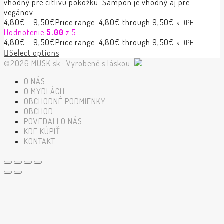
vhodný pre citlivú pokožku. Šampón je vhodný aj pre
vegánov.
4,80
€
–
9,50
€
Price range: 4,80€ through 9,50€
s DPH
Hodnotenie
5.00
z 5
4,80
€
–
9,50
€
Price range: 4,80€ through 9,50€
s DPH
Select options
©2026 MUSK.sk · Vyrobené s láskou.
O NÁS
O MYDLÁCH
OBCHODNÉ PODMIENKY
OBCHOD
POVEDALI O NÁS
KDE KÚPIŤ
KONTAKT