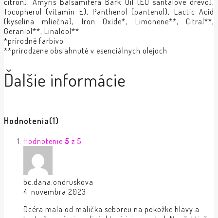
citrón), Amyris Balsamifera Bark Oil (EO santalové drevo),
Tocopherol (vitamín E), Panthenol (pantenol), Lactic Acid
(kyselina mliečna), Iron Oxide*, Limonene**, Citral**,
Geraniol**, Linalool**
*prírodné farbivo
**prirodzene obsiahnuté v esenciálnych olejoch
Ďalšie informácie
Hodnotenia
(1)
Hodnotenie
5
z 5
bc.dana.ondruskova
4. novembra 2023
Dcéra mala od malička seboreu na pokožke hlavy a