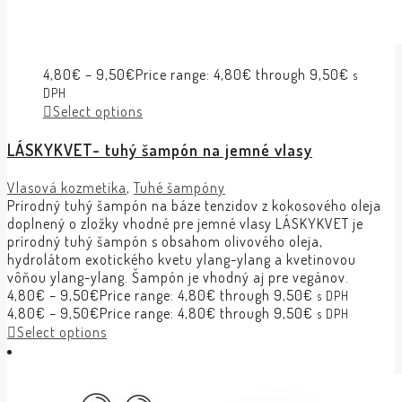
4,80
€
–
9,50
€
Price range: 4,80€ through 9,50€
s
DPH
Select options
LÁSKYKVET- tuhý šampón na jemné vlasy
Vlasová kozmetika
,
Tuhé šampóny
Prírodný tuhý šampón na báze tenzidov z kokosového oleja
doplnený o zložky vhodné pre jemné vlasy LÁSKYKVET je
prírodný tuhý šampón s obsahom olivového oleja,
hydrolátom exotického kvetu ylang-ylang a kvetinovou
vôňou ylang-ylang. Šampón je vhodný aj pre vegánov.
4,80
€
–
9,50
€
Price range: 4,80€ through 9,50€
s DPH
4,80
€
–
9,50
€
Price range: 4,80€ through 9,50€
s DPH
Select options