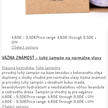
4,80
€
–
9,50
€
Price range: 4,80€ through 9,50€
s
DPH
Select options
VÁŽNA ZNÁMOSŤ – tuhý šampón na normálne vlasy
Vlasová kozmetika
,
Tuhé šampóny
prírodný tuhý šampón na báze tenzidov z kokosového oleja
doplnený o zložky vhodné pre normálne vlasy Vážna známosť
je prírodný tuhý šampón s obsahom kukui masla,
levanduľovým hydrolátom a neodolateľnou vôňou levandule
a cedrového dreva. Šampón je vhodný aj pre vegánov.
4,80
€
–
9,50
€
Price range: 4,80€ through 9,50€
s DPH
4,80
€
–
9,50
€
Price range: 4,80€ through 9,50€
s DPH
Select options