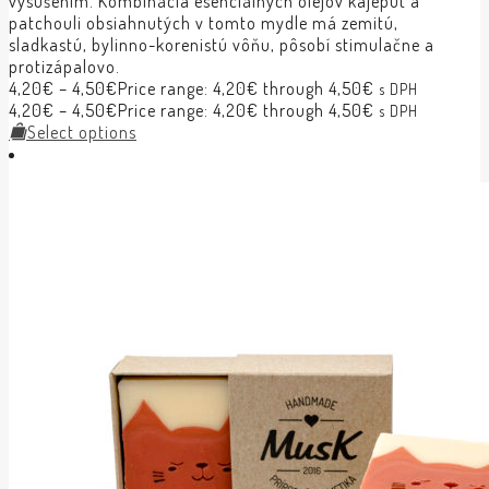
vysušením. Kombinácia esenciálnych olejov kajeput a
patchouli obsiahnutých v tomto mydle má zemitú,
sladkastú, bylinno-korenistú vôňu, pôsobí stimulačne a
protizápalovo.
4,20
€
–
4,50
€
Price range: 4,20€ through 4,50€
s DPH
4,20
€
–
4,50
€
Price range: 4,20€ through 4,50€
s DPH
Select options