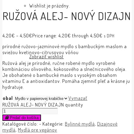
Wishlist je prázdny.
RUŽOVÁ ALEJ- NOVÝ DIZAJN
4,20
€
–
4,50
€
Price range: 4,20€ through 4,50€
s DPH
prírodné ružovo-jazmínové mydlo s bambuckým maslom a
sviežou kvetinovo-citrusovou vôňou
Zobraziť wishlist
Ružová alej je prírodné, ručne robené mydlo vyrobené
kombináciou olivového, kokosového a slnečnicového oleja.
Je obohatené o bambucké maslo s vysokým obsahom
vitamínu E a antioxidantov. Pomáha zjemniť pleť a krásne ju
hydratuje.
obal
Vymazať
RUŽOVÁ ALEJ- NOVÝ DIZAJN quantity
Prihlásenie
Pridať do košíka
Katalógové číslo:
-
Kategórie:
Bylinné mydlá
,
Dizajnové
mydlá
,
Mydlá pre vegánov