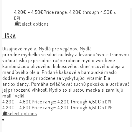
4,20
€
–
4,50
€
Price range: 4,20€ through 4,50€
s
DPH
Select options
LÍŠKA
Dizajnové mydlá
,
Mydlá pre vegánov
,
Mydlá
prírodné mydielko so siluetou líšky a levanduľovo-citrónovou
vôňou Líška je prírodné, ručne robené mydlo vyrobené
kombináciou olivového, kokosového, slnečnicového oleja a
mandľového oleja. Pridané kakaové a bambucké maslo
dodáva mydlu prirodzene sa vyskytujúci vitamín E a
antioxidanty. Pomáha zvláčňovať suchú pokožku a udržiavať
jej prirodzenú vlhkosť. Mydlo so siluetou macka si zamilujú
malí i veľkí.
4,20
€
–
4,50
€
Price range: 4,20€ through 4,50€
s DPH
4,20
€
–
4,50
€
Price range: 4,20€ through 4,50€
s DPH
Select options