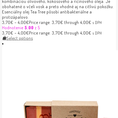
kombináciou olivového, kokosového a ricínového oleja. Je
obohatené o včelí vosk a preto vhodné aj na citlivú pokožku.
Esenciálny olej Tea Tree pôsobí antibakteriálne a
protizápalovo.
3,70
€
–
4,00
€
Price range: 3,70€ through 4,00€
s DPH
Hodnotenie
5.00
z 5
3,70
€
–
4,00
€
Price range: 3,70€ through 4,00€
s DPH
Select options