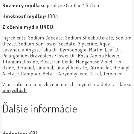
Rozmery mydla
sú približne 8 x 6 x 2,5-3 cm.
Hmotnosť mydla
je 100g
Zloženie mydla (INCI):
Ingredients: Sodium Cocoate, Sodium Sheabutterate, Sodium
Oleate, Sodium Sunflower Seedate, Glycerine, Aqua,
Lavandula Angustifolia Oil, Cymbopogon Martini Leaf Oil,
Pelargonium Graveolens Flower Oil, Rosa Canina Flower,
Titanium Dioxide, Mica, Iron Oxide, Manganese Violet, Tin
Oxide, Geraniol, Linalool, Linalyl Acetate, Citronellol, Geranyl
Acetate, Camphor, Beta – Caryophyllene, Citral, Terpineol
Viac informácií o zložení našich mydiel nájdete v článku
o mydlách
.
Ďalšie informácie
Hodnotenia
(0)