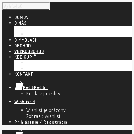
DOMOV
O NÁS
NÁŠ PRÍBEH
POVEDALI O NÁS
O MYDLÁCH
OBCHOD
VEĽKOOBCHOD
KDE KÚPIŤ
KAMENNÉ PREDAJNE A ESHOPY
TRHY A PODUJATIA
KONTAKT
Košík
Košík
0
Košík je prázdny.
Wishlist
0
Wishlist je prázdny.
Zobraziť wishlist
Prihlásenie / Registrácia