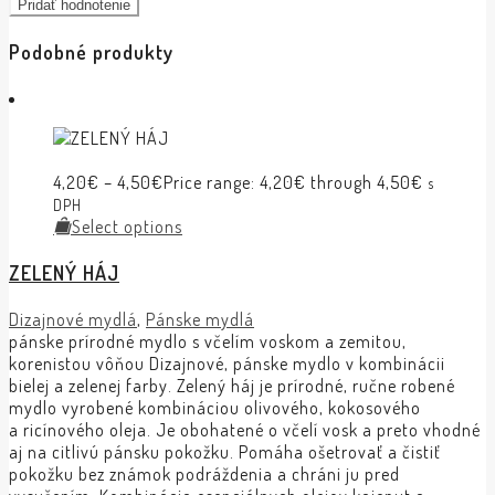
Podobné produkty
4,20
€
–
4,50
€
Price range: 4,20€ through 4,50€
s
DPH
Select options
ZELENÝ HÁJ
Dizajnové mydlá
,
Pánske mydlá
pánske prírodné mydlo s včelím voskom a zemitou,
korenistou vôňou Dizajnové, pánske mydlo v kombinácii
bielej a zelenej farby. Zelený háj je prírodné, ručne robené
mydlo vyrobené kombináciou olivového, kokosového
a ricínového oleja. Je obohatené o včelí vosk a preto vhodné
aj na citlivú pánsku pokožku. Pomáha ošetrovať a čistiť
pokožku bez známok podráždenia a chráni ju pred