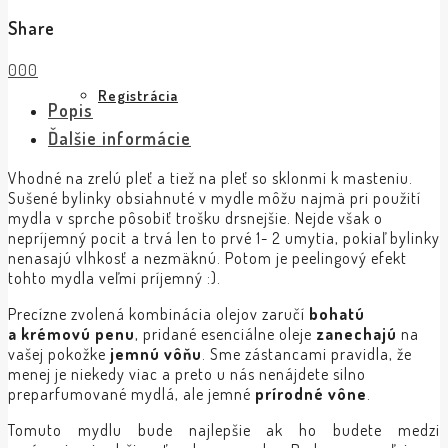
Share
0
0
0
Registrácia
Popis
Ďalšie informácie
Vhodné na zrelú pleť a tiež na pleť so sklonmi k masteniu.
Sušené bylinky obsiahnuté v mydle môžu najmä pri použití
mydla v sprche pôsobiť trošku drsnejšie. Nejde však o
nepríjemný pocit a trvá len to prvé 1- 2 umytia, pokiaľ bylinky
nenasajú vlhkosť a nezmäknú. Potom je peelingový efekt
tohto mydla veľmi príjemný :).
Precízne zvolená kombinácia olejov zaručí
bohatú
a krémovú penu
, pridané esenciálne oleje
zanechajú
na
vašej pokožke
jemnú vôňu
. Sme zástancami pravidla, že
menej je niekedy viac a preto u nás nenájdete silno
preparfumované mydlá, ale jemné
prírodné vône
.
Tomuto mydlu bude najlepšie ak ho budete medzi