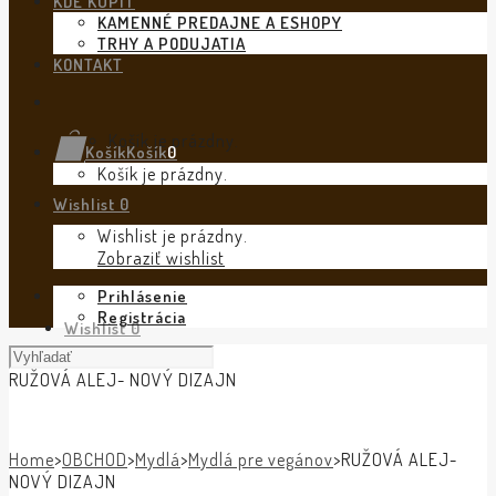
KDE KÚPIŤ
KAMENNÉ PREDAJNE A ESHOPY
TRHY A PODUJATIA
KONTAKT
Košík je prázdny.
Košík
Košík
0
Košík je prázdny.
Wishlist
0
Wishlist je prázdny.
Zobraziť wishlist
Prihlásenie
Registrácia
Wishlist
0
RUŽOVÁ ALEJ- NOVÝ DIZAJN
Home
>
OBCHOD
>
Mydlá
>
Mydlá pre vegánov
>
RUŽOVÁ ALEJ-
NOVÝ DIZAJN