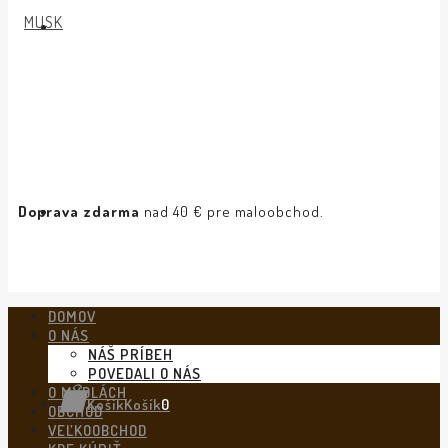
Doprava zdarma
nad 40 € pre maloobchod.
DOMOV
O NÁS
NÁŠ PRÍBEH
POVEDALI O NÁS
O MYDLÁCH
Košík
Košík
0
OBCHOD
VEĽKOOBCHOD