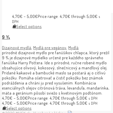
4,70
€
–
5,00
€
Price range: 4,70€ through 5,00€
s
DPH
Select options
9 ¾
Dizajnové mydlá
,
Mydlá pre vegánov
,
Mydlá
prírodné dizajnové mydlo pre fanúšikov chlapca, ktorý prežil
9 ¾ je dizajnové mydielko určené pre každého správneho
fanúšika Harry Pottera. Ide o prírodné, ručne robené mydlo
obsahujúce olivový, kokosový, slnečnicový a mandľový olej.
Pridané kakaové a bambucké maslo sa postará aj o citlivú
pokožku. Pomáha ošetrovať a čistiť pokožku bez známok
podráždenia a chráni ju pred vysušením. Kombinácia
esenciálnych olejov citrónová tráva, levanduľa, mandarínka,
mäta a geránium pôsobí sviežo s kvetinovým podtónom.
4,70
€
–
5,00
€
Price range: 4,70€ through 5,00€
s DPH
4,70
€
–
5,00
€
Price range: 4,70€ through 5,00€
s DPH
Select options