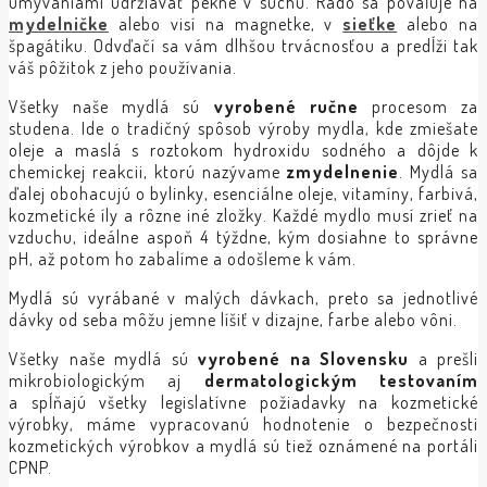
umývaniami udržiavať pekne v suchu. Rado sa povaľuje na
mydelničke
alebo visí na magnetke, v
sieťke
alebo na
špagátiku. Odvďačí sa vám dlhšou trvácnosťou a predĺži tak
váš pôžitok z jeho používania.
Všetky naše mydlá sú
vyrobené ručne
procesom za
studena. Ide o tradičný spôsob výroby mydla, kde zmiešate
oleje a maslá s roztokom hydroxidu sodného a dôjde k
chemickej reakcii, ktorú nazývame
zmydelnenie
. Mydlá sa
ďalej obohacujú o bylinky, esenciálne oleje, vitamíny, farbivá,
kozmetické íly a rôzne iné zložky. Každé mydlo musí zrieť na
vzduchu, ideálne aspoň 4 týždne, kým dosiahne to správne
pH, až potom ho zabalíme a odošleme k vám.
Mydlá sú vyrábané v malých dávkach, preto sa jednotlivé
dávky od seba môžu jemne líšiť v dizajne, farbe alebo vôni.
Všetky naše mydlá sú
vyrobené na Slovensku
a prešli
mikrobiologickým aj
dermatologickým testovaním
a spĺňajú všetky legislatívne požiadavky na kozmetické
výrobky, máme vypracovanú hodnotenie o bezpečnosti
kozmetických výrobkov a mydlá sú tiež oznámené na portáli
CPNP.