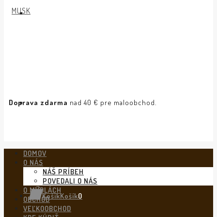
Doprava zdarma
nad 40 € pre maloobchod.
DOMOV
O NÁS
NÁŠ PRÍBEH
POVEDALI O NÁS
O MYDLÁCH
Košík
Košík
0
OBCHOD
VEĽKOOBCHOD