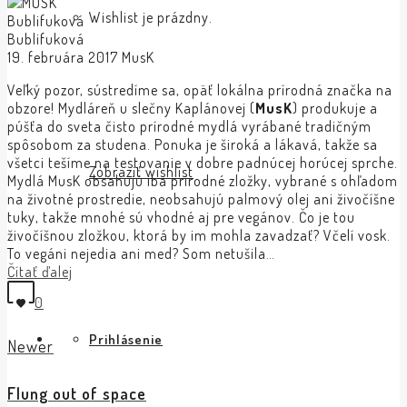
Wishlist je prázdny.
Bublifuková
Bublifuková
19. februára 2017
MusK
Veľký pozor, sústredíme sa, opäť lokálna prírodná značka na
obzore! Mydláreň u slečny Kaplánovej (
MusK
) produkuje a
púšťa do sveta čisto prírodné mydlá vyrábané tradičným
spôsobom za studena. Ponuka je široká a lákavá, takže sa
všetci tešíme na testovanie v dobre padnúcej horúcej sprche.
Zobraziť wishlist
Mydlá MusK obsahujú iba prírodné zložky, vybrané s ohľadom
na životné prostredie, neobsahujú palmový olej ani živočíšne
tuky, takže mnohé sú vhodné aj pre vegánov. Čo je tou
živočíšnou zložkou, ktorá by im mohla zavadzať? Včelí vosk.
To vegáni nejedia ani med? Som netušila…
Čítať ďalej
0
Prihlásenie
Newer
Flung out of space