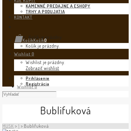
KDE KÚPIŤ
KAMENNÉ PREDAJNE A ESHOPY
TRHY A PODUJATIA
KONTAKT
Košík je prázdny.
Košík
Košík
0
Košík je prázdny.
Wishlist
0
Wishlist je prázdny.
Zobraziť wishlist
Prihlásenie
Registrácia
Wishlist
0
Bublifuková
MUSK
>
1
>
Bublifuková