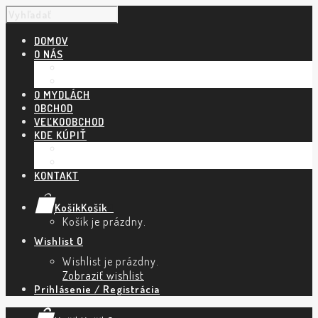
DOMOV
O NÁS
NÁŠ PRÍBEH
POVEDALI O NÁS
O MYDLÁCH
OBCHOD
VEĽKOOBCHOD
KDE KÚPIŤ
KAMENNÉ PREDAJNE A ESHOPY
TRHY A PODUJATIA
KONTAKT
Košík
Košík
0
Košík je prázdny.
Wishlist
0
Wishlist je prázdny.
Zobraziť wishlist
Prihlásenie / Registrácia