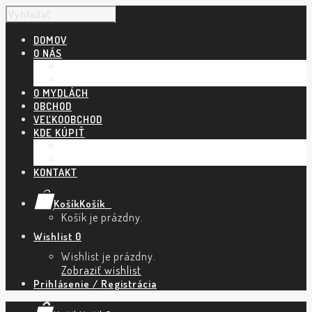
DOMOV
O NÁS
NÁŠ PRÍBEH
POVEDALI O NÁS
O MYDLÁCH
OBCHOD
VEĽKOOBCHOD
KDE KÚPIŤ
KAMENNÉ PREDAJNE A ESHOPY
TRHY A PODUJATIA
KONTAKT
Košík
Košík
0
Košík je prázdny.
Wishlist
0
Wishlist je prázdny.
Zobraziť wishlist
Prihlásenie / Registrácia