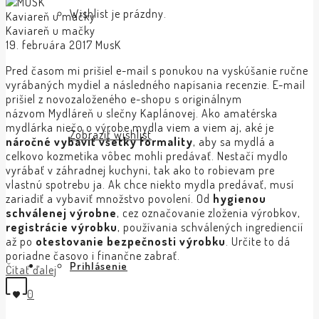
Wishlist je prázdny.
Kaviareň u mačky
Kaviareň u mačky
19. februára 2017
MusK
Pred časom mi prišiel e-mail s ponukou na vyskúšanie ručne
vyrábaných mydiel a následného napísania recenzie. E-mail
prišiel z novozaloženého e-shopu s originálnym
názvom Mydláreň u slečny Kaplánovej. Ako amatérska
mydlárka niečo o výrobe mydla viem a viem aj, aké je
Zobraziť wishlist
náročné vybaviť všetky formality
, aby sa mydlá a
celkovo kozmetika vôbec mohli predávať. Nestačí mydlo
vyrábať v záhradnej kuchyni, tak ako to robievam pre
vlastnú spotrebu ja. Ak chce niekto mydla predávať, musí
zariadiť a vybaviť množstvo povolení. Od
hygienou
schválenej výrobne
, cez označovanie zloženia výrobkov,
registrácie výrobku
, používania schválených ingrediencií
až po
otestovanie bezpečnosti výrobku
. Určite to dá
poriadne časovo i finančne zabrať.
Prihlásenie
Čítať ďalej
0