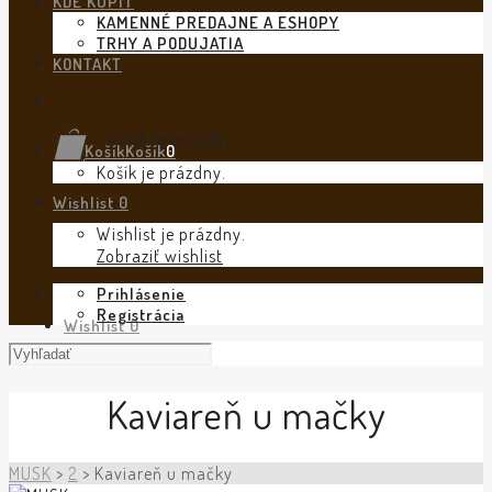
KDE KÚPIŤ
KAMENNÉ PREDAJNE A ESHOPY
TRHY A PODUJATIA
KONTAKT
Košík je prázdny.
Košík
Košík
0
Košík je prázdny.
Wishlist
0
Wishlist je prázdny.
Zobraziť wishlist
Prihlásenie
Registrácia
Wishlist
0
Kaviareň u mačky
MUSK
>
2
>
Kaviareň u mačky