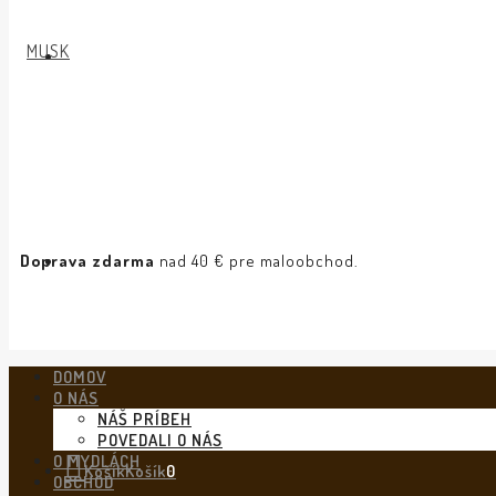
Doprava zdarma
nad 40 € pre maloobchod.
DOMOV
O NÁS
NÁŠ PRÍBEH
POVEDALI O NÁS
O MYDLÁCH
Košík
Košík
0
OBCHOD