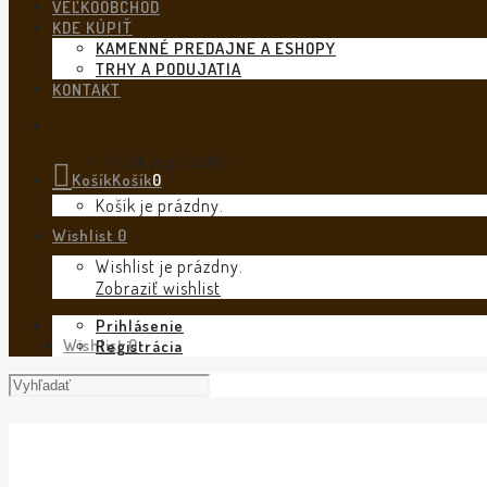
VEĽKOOBCHOD
KDE KÚPIŤ
KAMENNÉ PREDAJNE A ESHOPY
TRHY A PODUJATIA
KONTAKT
Košík je prázdny.
Košík
Košík
0
Košík je prázdny.
Wishlist
0
Wishlist je prázdny.
Zobraziť wishlist
Prihlásenie
Wishlist
0
Registrácia