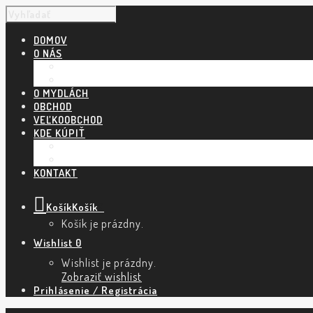
DOMOV
O NÁS
NÁŠ PRÍBEH
POVEDALI O NÁS
O MYDLÁCH
OBCHOD
VEĽKOOBCHOD
KDE KÚPIŤ
KAMENNÉ PREDAJNE A ESHOPY
TRHY A PODUJATIA
KONTAKT
Košík
Košík
0
Košík je prázdny.
Wishlist
0
Wishlist je prázdny.
Zobraziť wishlist
Prihlásenie / Registrácia