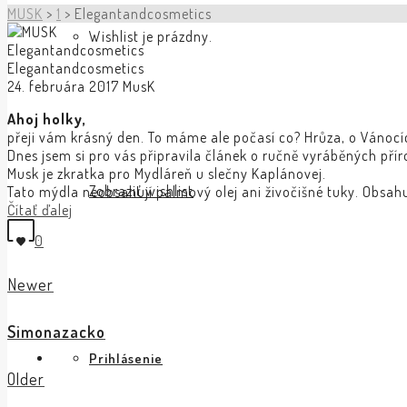
MUSK
>
1
>
Elegantandcosmetics
Wishlist je prázdny.
Elegantandcosmetics
Elegantandcosmetics
24. februára 2017
MusK
Ahoj holky,
přeji vám krásný den. To máme ale počasí co? Hrůza, o Vánocí
Dnes jsem si pro vás připravila článek o ručně vyráběných pří
Musk je zkratka pro Mydláreň u slečny Kaplánovej.
Zobraziť wishlist
Tato mýdla neobsahují palmový olej ani živočišné tuky. Obsahuj
Čítať ďalej
0
Newer
Simonazacko
Prihlásenie
Older