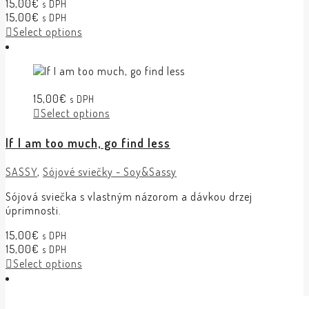
15,00
€
s DPH
15,00
€
s DPH
Select options
15,00
€
s DPH
Select options
If I am too much, go find less
SASSY
,
Sójové sviečky - Soy&Sassy
Sójová sviečka s vlastným názorom a dávkou drzej
úprimnosti.
15,00
€
s DPH
15,00
€
s DPH
Select options