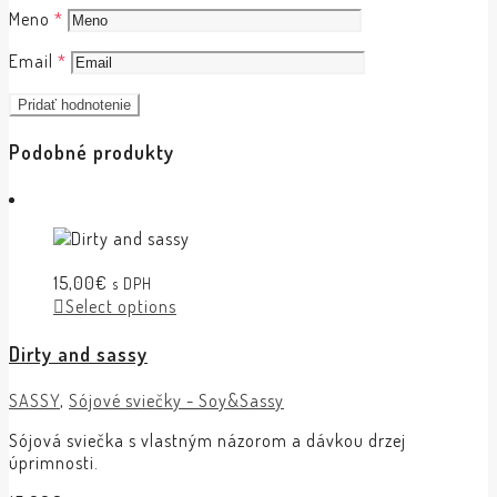
Meno
*
Email
*
Podobné produkty
15,00
€
s DPH
Select options
Dirty and sassy
SASSY
,
Sójové sviečky - Soy&Sassy
Sójová sviečka s vlastným názorom a dávkou drzej
úprimnosti.