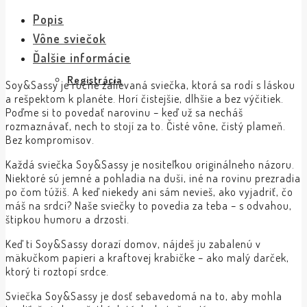
Popis
Vône sviečok
Ďalšie informácie
Registrácia
Soy&Sassy je ručne zalievaná sviečka, ktorá sa rodí s láskou
a rešpektom k planéte. Horí čistejšie, dlhšie a bez výčitiek.
Poďme si to povedať narovinu – keď už sa necháš
rozmaznávať, nech to stojí za to. Čisté vône, čistý plameň.
Bez kompromisov.
Každá sviečka Soy&Sassy je nositeľkou originálneho názoru.
Niektoré sú jemné a pohladia na duši, iné na rovinu prezradia
po čom túžiš. A keď niekedy ani sám nevieš, ako vyjadriť, čo
máš na srdci? Naše sviečky to povedia za teba – s odvahou,
štipkou humoru a drzosti.
Keď ti Soy&Sassy dorazí domov, nájdeš ju zabalenú v
mäkučkom papieri a kraftovej krabičke – ako malý darček,
ktorý ti roztopí srdce.
Sviečka Soy&Sassy je dosť sebavedomá na to, aby mohla