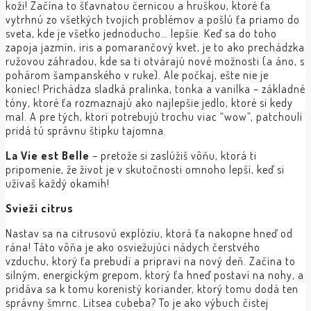
koži! Začína to šťavnatou černicou a hruškou, ktoré ťa
vytrhnú zo všetkých tvojich problémov a pošlú ťa priamo do
sveta, kde je všetko jednoducho… lepšie. Keď sa do toho
zapoja jazmín, iris a pomarančový kvet, je to ako prechádzka
ružovou záhradou, kde sa ti otvárajú nové možnosti (a áno, s
pohárom šampanského v ruke). Ale počkaj, ešte nie je
koniec! Prichádza sladká pralinka, tonka a vanilka – základné
tóny, ktoré ťa rozmaznajú ako najlepšie jedlo, ktoré si kedy
mal. A pre tých, ktorí potrebujú trochu viac “wow”, patchouli
pridá tú správnu štipku tajomna.
La Vie est Belle
– pretože si zaslúžiš vôňu, ktorá ti
pripomenie, že život je v skutočnosti omnoho lepší, keď si
užívaš každý okamih!
Svieži citrus
Nastav sa na citrusovú explóziu, ktorá ťa nakopne hneď od
rána! Táto vôňa je ako osviežujúci nádych čerstvého
vzduchu, ktorý ťa prebudí a pripraví na nový deň. Začína to
silným, energickým grepom, ktorý ťa hneď postaví na nohy, a
pridáva sa k tomu korenistý koriander, ktorý tomu dodá ten
správny šmrnc. Litsea cubeba? To je ako výbuch čistej