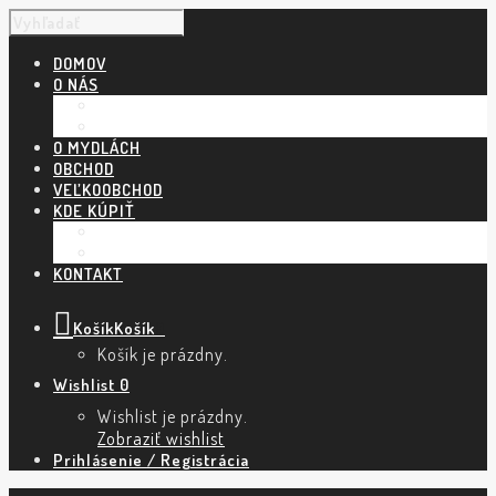
DOMOV
O NÁS
NÁŠ PRÍBEH
POVEDALI O NÁS
O MYDLÁCH
OBCHOD
VEĽKOOBCHOD
KDE KÚPIŤ
KAMENNÉ PREDAJNE A ESHOPY
TRHY A PODUJATIA
KONTAKT
Košík
Košík
0
Košík je prázdny.
Wishlist
0
Wishlist je prázdny.
Zobraziť wishlist
Prihlásenie / Registrácia