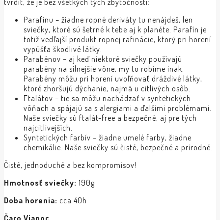
tvrdiť, že je bez všetkých tých zbytočností:
Parafínu – žiadne ropné deriváty tu nenájdeš, len
sviečky, ktoré sú šetrné k tebe aj k planéte. Parafín je
totiž vedľajší produkt ropnej rafinácie, ktorý pri horení
vypúšťa škodlivé látky.
Parabénov – aj keď niektoré sviečky používajú
parabény na silnejšie vône, my to robíme inak.
Parabény môžu pri horení uvoľňovať dráždivé látky,
ktoré zhoršujú dýchanie, najmä u citlivých osôb.
Ftalátov – tie sa môžu nachádzať v syntetických
vôňach a spájajú sa s alergiami a ďalšími problémami.
Naše sviečky sú ftalát-free a bezpečné, aj pre tých
najcitlivejších.
Syntetických farbív – žiadne umelé farby, žiadne
chemikálie. Naše sviečky sú čisté, bezpečné a prírodné.
Čisté, jednoduché a bez kompromisov!
Hmotnosť sviečky:
190g
Doba horenia:
cca 40h
Čaro Vianoc