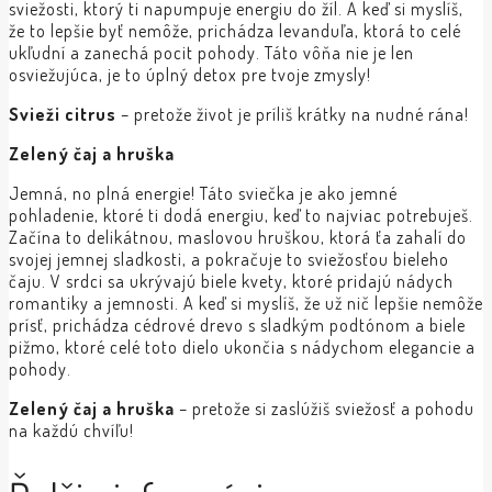
sviežosti, ktorý ti napumpuje energiu do žíl. A keď si myslíš,
že to lepšie byť nemôže, prichádza levanduľa, ktorá to celé
ukľudní a zanechá pocit pohody. Táto vôňa nie je len
osviežujúca, je to úplný detox pre tvoje zmysly!
Svieži citrus
– pretože život je príliš krátky na nudné rána!
Zelený čaj a hruška
Jemná, no plná energie! Táto sviečka je ako jemné
pohladenie, ktoré ti dodá energiu, keď to najviac potrebuješ.
Začína to delikátnou, maslovou hruškou, ktorá ťa zahalí do
svojej jemnej sladkosti, a pokračuje to sviežosťou bieleho
čaju. V srdci sa ukrývajú biele kvety, ktoré pridajú nádych
romantiky a jemnosti. A keď si myslíš, že už nič lepšie nemôže
prísť, prichádza cédrové drevo s sladkým podtónom a biele
pižmo, ktoré celé toto dielo ukončia s nádychom elegancie a
pohody.
Zelený čaj a hruška
– pretože si zaslúžiš sviežosť a pohodu
na každú chvíľu!