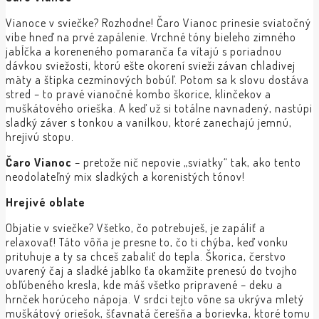
Vianoce v sviečke? Rozhodne! Čaro Vianoc prinesie sviatočný
vibe hneď na prvé zapálenie. Vrchné tóny bieleho zimného
jabĺčka a koreneného pomaranča ťa vítajú s poriadnou
dávkou sviežosti, ktorú ešte okorení svieži závan chladivej
mäty a štipka cezmínových bobúľ. Potom sa k slovu dostáva
stred – to pravé vianočné kombo škorice, klinčekov a
muškátového orieška. A keď už si totálne navnadený, nastúpi
sladký záver s tonkou a vanilkou, ktoré zanechajú jemnú,
hrejivú stopu.
Čaro Vianoc
– pretože nič nepovie „sviatky“ tak, ako tento
neodolateľný mix sladkých a korenistých tónov!
Hrejivé
oblate
Objatie v sviečke? Všetko, čo potrebuješ, je zapáliť a
relaxovať! Táto vôňa je presne to, čo ti chýba, keď vonku
prituhuje a ty sa chceš zabaliť do tepla. Škorica, čerstvo
uvarený čaj a sladké jablko ťa okamžite prenesú do tvojho
obľúbeného kresla, kde máš všetko pripravené – deku a
hrnček horúceho nápoja. V srdci tejto vône sa ukrýva mletý
muškátový oriešok, šťavnatá čerešňa a borievka, ktoré tomu