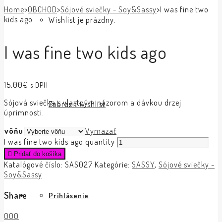
Home
>
OBCHOD
>
Sójové sviečky - Soy&Sassy
>
I was fine two
kids ago
Wishlist je prázdny.
I was fine two kids ago
15,00
€
s DPH
Sójová sviečka s vlastným názorom a dávkou drzej
Zobraziť wishlist
úprimnosti.
vôňu
Vymazať
I was fine two kids ago quantity
Pridať do košíka
Katalógové číslo:
SAS027
Kategórie:
SASSY
,
Sójové sviečky -
Soy&Sassy
Share
Prihlásenie
0
0
0