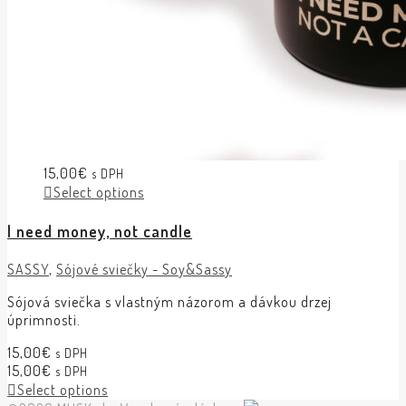
15,00
€
s DPH
Select options
I need money, not candle
SASSY
,
Sójové sviečky - Soy&Sassy
Sójová sviečka s vlastným názorom a dávkou drzej
úprimnosti.
15,00
€
s DPH
15,00
€
s DPH
Select options