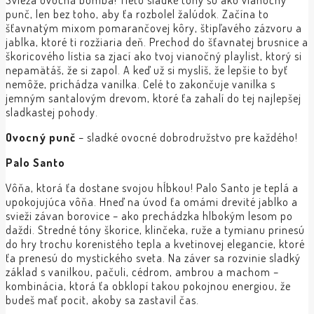
Svieža ovocná bomba! Tieto sladké tóny sú ako vianočný
punč, len bez toho, aby ťa rozbolel žalúdok. Začína to
šťavnatým mixom pomarančovej kôry, štipľavého zázvoru a
jablka, ktoré ti rozžiaria deň. Prechod do šťavnatej brusnice a
škoricového lístia sa zjací ako tvoj vianočný playlist, ktorý si
nepamätáš, že si zapol. A keď už si myslíš, že lepšie to byť
nemôže, prichádza vanilka. Celé to zakončuje vanilka s
jemným santalovým drevom, ktoré ťa zahalí do tej najlepšej
sladkastej pohody.
Ovocný punč
– sladké ovocné dobrodružstvo pre každého!
Palo Santo
Vôňa, ktorá ťa dostane svojou hĺbkou! Palo Santo je teplá a
upokojujúca vôňa. Hneď na úvod ťa omámi drevité jablko a
svieži závan borovice – ako prechádzka hlbokým lesom po
daždi. Stredné tóny škorice, klinčeka, ruže a tymianu prinesú
do hry trochu korenistého tepla a kvetinovej elegancie, ktoré
ťa prenesú do mystického sveta. Na záver sa rozvinie sladký
základ s vanilkou, pačuli, cédrom, ambrou a machom –
kombinácia, ktorá ťa obklopí takou pokojnou energiou, že
budeš mať pocit, akoby sa zastavil čas.