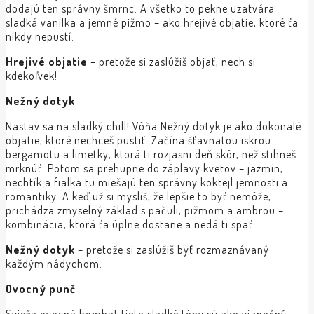
dodajú ten správny šmrnc. A všetko to pekne uzatvára
sladká vanilka a jemné pižmo – ako hrejivé objatie, ktoré ťa
nikdy nepustí.
Hrejivé objatie
– pretože si zaslúžiš objať, nech si
kdekoľvek!
Nežný dotyk
Nastav sa na sladký chill! Vôňa Nežný dotyk je ako dokonalé
objatie, ktoré nechceš pustiť. Začína šťavnatou iskrou
bergamotu a limetky, ktorá ti rozjasní deň skôr, než stihneš
mrknúť. Potom sa prehupne do záplavy kvetov – jazmín,
nechtík a fialka tu miešajú ten správny koktejl jemnosti a
romantiky. A keď už si myslíš, že lepšie to byť nemôže,
prichádza zmyselný základ s pačuli, pižmom a ambrou –
kombinácia, ktorá ťa úplne dostane a nedá ti spať.
Nežný dotyk
– pretože si zaslúžiš byť rozmaznávaný
každým nádychom.
Ovocný punč