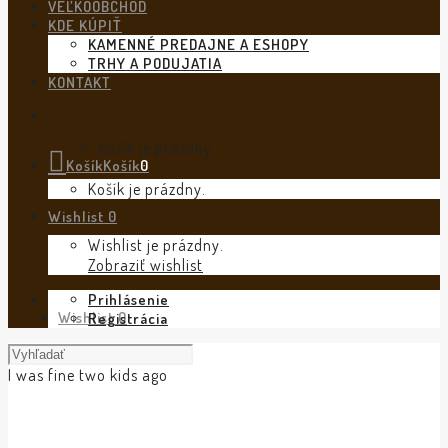
VEĽKOOBCHOD
KDE KÚPIŤ
KAMENNÉ PREDAJNE A ESHOPY
TRHY A PODUJATIA
KONTAKT
Košík je prázdny.
Košík
Košík
0
Košík je prázdny.
Wishlist
0
Wishlist je prázdny.
Zobraziť wishlist
Prihlásenie
Wishlist
0
Registrácia
I was fine two kids ago