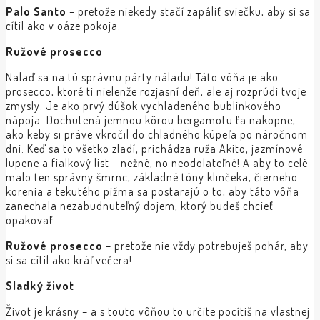
Palo Santo
– pretože niekedy stačí zapáliť sviečku, aby si sa
cítil ako v oáze pokoja.
Ružové prosecco
Nalaď sa na tú správnu párty náladu! Táto vôňa je ako
prosecco, ktoré ti nielenže rozjasní deň, ale aj rozprúdi tvoje
zmysly. Je ako prvý dúšok vychladeného bublinkového
nápoja. Dochutená jemnou kôrou bergamotu ťa nakopne,
ako keby si práve vkročil do chladného kúpeľa po náročnom
dni. Keď sa to všetko zladí, prichádza ruža Akito, jazmínové
lupene a fialkový list – nežné, no neodolateľné! A aby to celé
malo ten správny šmrnc, základné tóny klinčeka, čierneho
korenia a tekutého pižma sa postarajú o to, aby táto vôňa
zanechala nezabudnuteľný dojem, ktorý budeš chcieť
opakovať.
Ružové prosecco
– pretože nie vždy potrebuješ pohár, aby
si sa cítil ako kráľ večera!
Sladký život
Život je krásny – a s touto vôňou to určite pocítiš na vlastnej