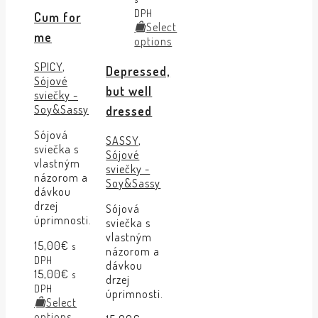
DPH
Cum for
Select
me
options
SPICY
,
Depressed,
Sójové
but well
sviečky -
Soy&Sassy
dressed
Sójová
SASSY
,
sviečka s
Sójové
vlastným
sviečky -
názorom a
Soy&Sassy
dávkou
drzej
Sójová
úprimnosti.
sviečka s
vlastným
15,00
€
s
názorom a
DPH
dávkou
15,00
€
s
drzej
DPH
úprimnosti.
Select
options