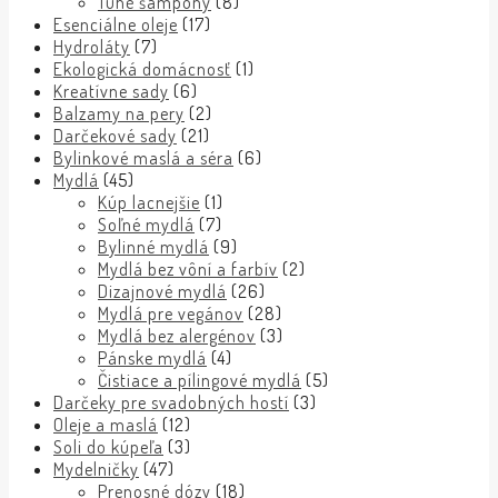
Tuhé šampóny
(8)
Esenciálne oleje
(17)
Hydroláty
(7)
Ekologická domácnosť
(1)
Kreatívne sady
(6)
Balzamy na pery
(2)
Darčekové sady
(21)
Bylinkové maslá a séra
(6)
Mydlá
(45)
Kúp lacnejšie
(1)
Soľné mydlá
(7)
Bylinné mydlá
(9)
Mydlá bez vôní a farbív
(2)
Dizajnové mydlá
(26)
Mydlá pre vegánov
(28)
Mydlá bez alergénov
(3)
Pánske mydlá
(4)
Čistiace a pílingové mydlá
(5)
Darčeky pre svadobných hostí
(3)
Oleje a maslá
(12)
Soli do kúpeľa
(3)
Mydelničky
(47)
Prenosné dózy
(18)