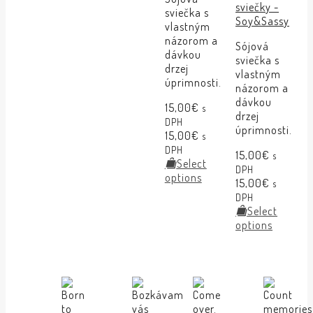
sviečky -
sviečka s
Soy&Sassy
vlastným
názorom a
Sójová
dávkou
sviečka s
drzej
vlastným
úprimnosti.
názorom a
dávkou
15,00
€
s
drzej
DPH
úprimnosti.
15,00
€
s
DPH
15,00
€
s
Select
DPH
options
15,00
€
s
DPH
Select
options