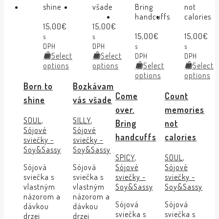
15,00
€
15,00
€
15,00
€
15,00
€
s
s
DPH
DPH
s
s
Select
Select
DPH
DPH
options
options
Select
Select
options
options
Born to
Bozkávam
Come
Count
shine
vás všade
over.
memories
SOUL
,
SILLY
,
Bring
not
Sójové
Sójové
handcuffs
calories
sviečky -
sviečky -
Soy&Sassy
Soy&Sassy
SPICY
,
SOUL
,
Sójová
Sójová
Sójové
Sójové
sviečka s
sviečka s
sviečky -
sviečky -
vlastným
vlastným
Soy&Sassy
Soy&Sassy
názorom a
názorom a
Sójová
Sójová
dávkou
dávkou
sviečka s
sviečka s
drzej
drzej