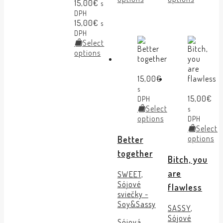
15,00
€
s
DPH
15,00
€
s
DPH
Select
options
15,00
€
s
15,00
€
DPH
Select
s
options
DPH
Select
options
Better
together
Bitch, you
are
SWEET
,
Sójové
flawless
sviečky -
Soy&Sassy
SASSY
,
Sójové
Sójová