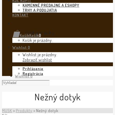
KDE KÚPIŤ
KAMENNÉ PREDAJNE A ESHOPY
TRHY A PODUJATIA
KONTAKT
Košík je prázdny.
Košík
Košík
0
Košík je prázdny.
Wishlist
0
Wishlist je prázdny.
Zobraziť wishlist
Prihlásenie
Registrácia
Wishlist
0
Nežný dotyk
MUSK
>
Produkty
>
Nežný dotyk