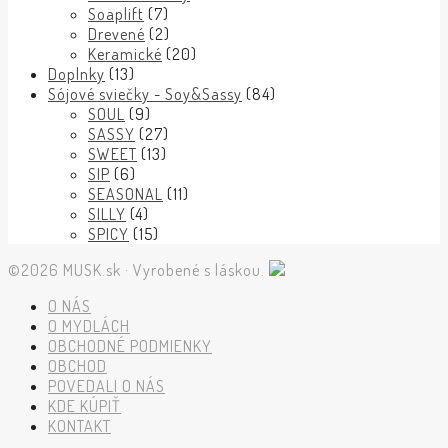
Soaplift
(7)
Drevené
(2)
Keramické
(20)
Doplnky
(13)
Sójové sviečky - Soy&Sassy
(84)
SOUL
(9)
SASSY
(27)
SWEET
(13)
SIP
(6)
SEASONAL
(11)
SILLY
(4)
SPICY
(15)
©2026 MUSK.sk · Vyrobené s láskou.
O NÁS
O MYDLÁCH
OBCHODNÉ PODMIENKY
OBCHOD
POVEDALI O NÁS
KDE KÚPIŤ
KONTAKT