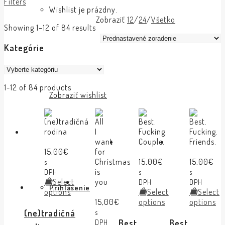
Filters
Wishlist je prázdny.
Zobraziť
12
/
24
/
Všetko
Showing 1–12 of 84 results
Kategórie
1-12 of 84 products
Zobraziť wishlist
15,00
€
15,00
€
15,00
€
s
DPH
s
s
Select
DPH
DPH
Prihlásenie
options
Select
Select
15,00
€
options
options
(ne)tradičná
s
Best.
Best.
DPH