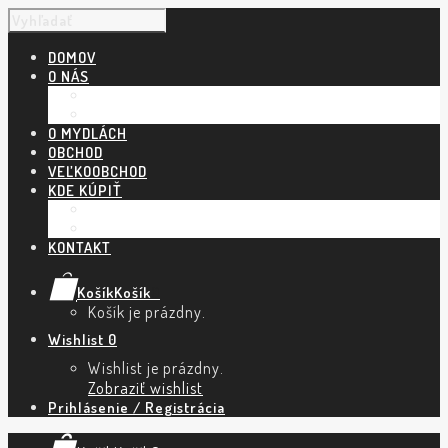
DOMOV
O NÁS
NÁŠ PRÍBEH
POVEDALI O NÁS
O MYDLÁCH
OBCHOD
VEĽKOOBCHOD
KDE KÚPIŤ
KAMENNÉ PREDAJNE A ESHOPY
TRHY A PODUJATIA
KONTAKT
Košík
Košík
0
Košík je prázdny.
Wishlist
0
Wishlist je prázdny.
Zobraziť wishlist
Prihlásenie / Registrácia