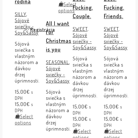
rodina
Select
Fucking.
Fucking.
options
SILLY
,
Couple.
Friends.
Sójové
All I want
sviečky -
SWEET
,
SWEET
,
Registrácia
for
Soy&Sassy
Sójové
Sójové
Christmas
sviečky -
sviečky -
Sójová
Soy&Sassy
Soy&Sassy
is you
sviečka s
vlastným
Sójová
Sójová
názorom a
SEASONAL
,
sviečka s
sviečka s
dávkou
Sójové
vlastným
vlastným
drzej
sviečky -
názorom a
názorom a
úprimnosti.
Soy&Sassy
dávkou
dávkou
drzej
drzej
15,00
€
Sójová
s
úprimnosti.
úprimnosti.
sviečka s
DPH
15,00
€
vlastným
s
15,00
€
15,00
€
s
s
názorom a
DPH
DPH
DPH
Select
dávkou
15,00
€
15,00
€
s
s
options
drzej
DPH
DPH
úprimnosti.
Select
Select
options
options