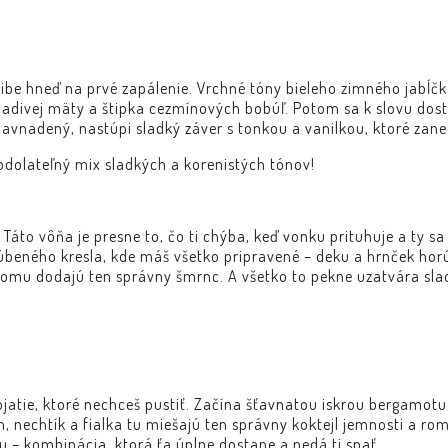
vibe hneď na prvé zapálenie. Vrchné tóny bieleho zimného jabĺč
chladivej mäty a štipka cezmínových bobúľ. Potom sa k slovu do
navnadený, nastúpi sladký záver s tonkou a vanilkou, ktoré zane
eodolateľný mix sladkých a korenistých tónov!
! Táto vôňa je presne to, čo ti chýba, keď vonku prituhuje a ty sa
úbeného kresla, kde máš všetko pripravené – deku a hrnček horú
tomu dodajú ten správny šmrnc. A všetko to pekne uzatvára sla
jatie, ktoré nechceš pustiť. Začína šťavnatou iskrou bergamotu a
nechtík a fialka tu miešajú ten správny koktejl jemnosti a roman
– kombinácia, ktorá ťa úplne dostane a nedá ti spať.