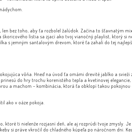
m nádychom.
 len bez toho, aby ťa rozbolel žalúdok. Začína to šťavnatým m
 škoricového lístia sa zjací ako tvoj vianočný playlist, ktorý si n
nilka s jemným santalovým drevom, ktoré ťa zahalí do tej najlepš
upokojujúca vôňa. Hneď na úvod ťa omámi drevité jablko a sviež
 prinesú do hry trochu korenistého tepla a kvetinovej elegancie
ambrou a machom – kombinácia, ktorá ťa obklopí takou pokojnou 
ítil ako v oáze pokoja.
, ktoré ti nielenže rozjasní deň, ale aj rozprúdi tvoje zmysly.
y si práve vkročil do chladného kúpeľa po náročnom dni. Keď s