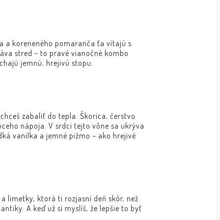
ka a koreneného pomaranča ťa vítajú s
stáva stred – to pravé vianočné kombo
chajú jemnú, hrejivú stopu.
 chceš zabaliť do tepla. Škorica, čerstvo
ceho nápoja. V srdci tejto vône sa ukrýva
dká vanilka a jemné pižmo – ako hrejivé
 limetky, ktorá ti rozjasní deň skôr, než
tiky. A keď už si myslíš, že lepšie to byť