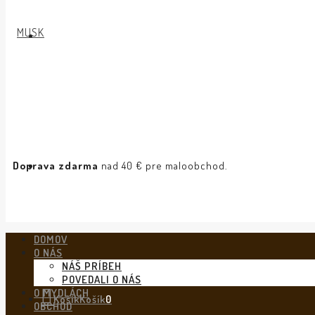
Doprava zdarma
nad 40 € pre maloobchod.
DOMOV
O NÁS
NÁŠ PRÍBEH
POVEDALI O NÁS
O MYDLÁCH
Košík
Košík
0
OBCHOD