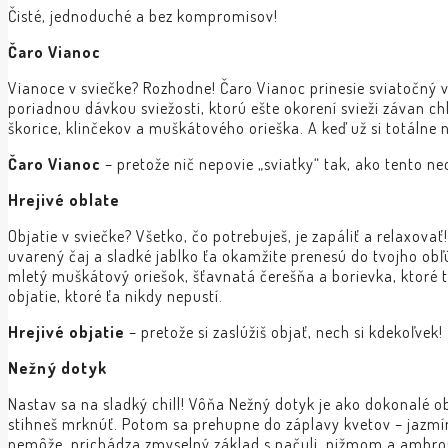
Čisté, jednoduché a bez kompromisov!
Čaro Vianoc
Vianoce v sviečke? Rozhodne! Čaro Vianoc prinesie sviatočný 
poriadnou dávkou sviežosti, ktorú ešte okorení svieži závan 
škorice, klinčekov a muškátového orieška. A keď už si totálne 
Čaro Vianoc
– pretože nič nepovie „sviatky“ tak, ako tento n
Hrejivé
oblate
Objatie v sviečke? Všetko, čo potrebuješ, je zapáliť a relaxovať
uvarený čaj a sladké jablko ťa okamžite prenesú do tvojho obľ
mletý muškátový oriešok, šťavnatá čerešňa a borievka, ktoré 
objatie, ktoré ťa nikdy nepustí.
Hrejivé objatie
– pretože si zaslúžiš objať, nech si kdekoľvek!
Nežný dotyk
Nastav sa na sladký chill! Vôňa Nežný dotyk je ako dokonalé ob
stihneš mrknúť. Potom sa prehupne do záplavy kvetov – jazmín, 
nemôže, prichádza zmyselný základ s pačuli, pižmom a ambrou 