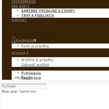
VEĽKOOBCHOD
KDE KÚPIŤ
KAMENNÉ PREDAJNE A ESHOPY
TRHY A PODUJATIA
KONTAKT
Košík je prázdny.
Košík
Košík
0
Košík je prázdny.
Wishlist
0
Wishlist je prázdny.
Zobraziť wishlist
Prihlásenie
Wishlist
0
Registrácia
New year. Same me.