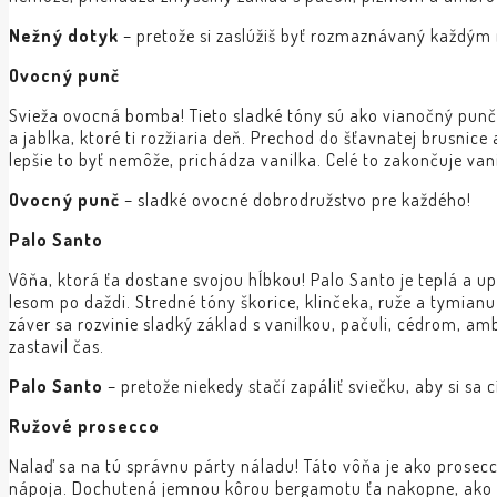
Nežný dotyk
– pretože si zaslúžiš byť rozmaznávaný každý
Ovocný punč
Svieža ovocná bomba! Tieto sladké tóny sú ako vianočný punč,
a jablka, ktoré ti rozžiaria deň. Prechod do šťavnatej brusnice a
lepšie to byť nemôže, prichádza vanilka. Celé to zakončuje va
Ovocný punč
– sladké ovocné dobrodružstvo pre každého!
Palo Santo
Vôňa, ktorá ťa dostane svojou hĺbkou! Palo Santo je teplá a 
lesom po daždi. Stredné tóny škorice, klinčeka, ruže a tymianu
záver sa rozvinie sladký základ s vanilkou, pačuli, cédrom, 
zastavil čas.
Palo Santo
– pretože niekedy stačí zapáliť sviečku, aby si sa c
Ružové prosecco
Nalaď sa na tú správnu párty náladu! Táto vôňa je ako prosecco
nápoja. Dochutená jemnou kôrou bergamotu ťa nakopne, ako keb