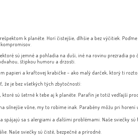
rešpektom k planéte. Horí čistejšie, dlhšie a bez výčitiek. Poďm
ez kompromisov.
ektoré sú jemné a pohladia na duši, iné na rovinu prezradia po 
 odvahou, štipkou humoru a drzosti.
papieri a kraftovej krabičke – ako malý darček, ktorý ti rozto
 že je bez všetkých tých zbytočností:
ktoré sú šetrné k tebe aj k planéte. Parafín je totiž vedľajší pro
a silnejšie vône, my to robíme inak. Parabény môžu pri horení 
 spájajú sa s alergiami a ďalšími problémami. Naše sviečky sú f
lie. Naše sviečky sú čisté, bezpečné a prírodné.