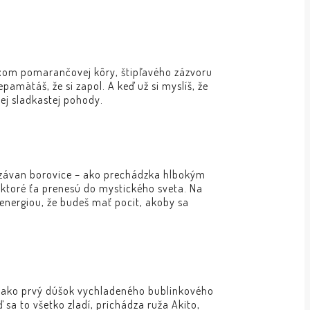
ixom pomarančovej kôry, štipľavého zázvoru
epamätáš, že si zapol. A keď už si myslíš, že
ej sladkastej pohody.
i závan borovice – ako prechádzka hlbokým
, ktoré ťa prenesú do mystického sveta. Na
energiou, že budeš mať pocit, akoby sa
 Je ako prvý dúšok vychladeného bublinkového
a to všetko zladí, prichádza ruža Akito,