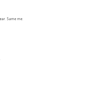
ear. Same me.
.