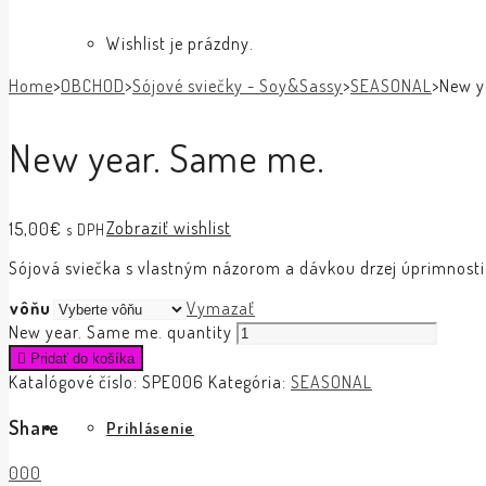
Wishlist je prázdny.
Home
>
OBCHOD
>
Sójové sviečky - Soy&Sassy
>
SEASONAL
>
New y
New year. Same me.
Zobraziť wishlist
15,00
€
s DPH
Sójová sviečka s vlastným názorom a dávkou drzej úprimnosti
vôňu
Vymazať
New year. Same me. quantity
Pridať do košíka
Katalógové číslo:
SPE006
Kategória:
SEASONAL
Share
Prihlásenie
0
0
0