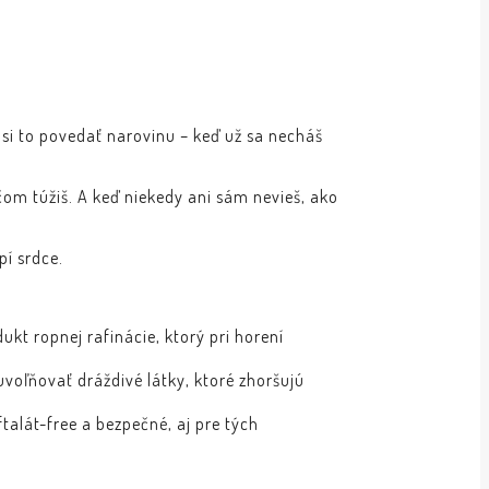
e si to povedať narovinu – keď už sa necháš
čom túžiš. A keď niekedy ani sám nevieš, ako
pí srdce.
dukt ropnej rafinácie, ktorý pri horení
uvoľňovať dráždivé látky, ktoré zhoršujú
talát-free a bezpečné, aj pre tých