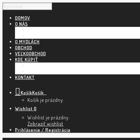
DOMOV
O NÁS
NÁŠ PRÍBEH
POVEDALI O NÁS
O MYDLÁCH
OBCHOD
VEĽKOOBCHOD
KDE KÚPIŤ
KAMENNÉ PREDAJNE A ESHOPY
TRHY A PODUJATIA
KONTAKT
Košík
Košík
0
Košík je prázdny.
Wishlist
0
Wishlist je prázdny.
Zobraziť wishlist
Prihlásenie / Registrácia