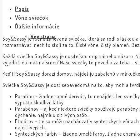
Popis
Vône sviečok
Ďalšie informácie
Registrácia
Soy&Sassy je ručne zalievaná sviečka, ktorá sa rodí s láskou a 
rozmaznávať, nech to stojí za to. Čisté vône, čistý plameň. B
Každá sviečka Soy&Sassy je nositeľkou originálneho názoru. Ni
vyjadriť, čo máš na srdci? Naše sviečky to povedia za teba – s
Keď ti Soy&Sassy dorazí domov, nájdeš ju zabalenú v mäkučkom 
Sviečka Soy&Sassy je dosť sebavedomá na to, aby mohla tvrdiť,
Parafínu – žiadne ropné deriváty tu nenájdeš, len sviečky, 
vypúšťa škodlivé látky.
Parabénov – aj keď niektoré sviečky používajú parabény n
dýchanie, najmä u citlivých osôb.
Ftalátov – tie sa môžu nachádzať v syntetických vôňach a
najcitlivejších.
Syntetických farbív – žiadne umelé farby, žiadne chemiká