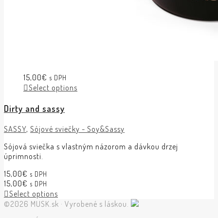
15,00
€
s DPH
Select options
Dirty and sassy
SASSY
,
Sójové sviečky - Soy&Sassy
Sójová sviečka s vlastným názorom a dávkou drzej
úprimnosti.
15,00
€
s DPH
15,00
€
s DPH
Select options
©2026 MUSK.sk · Vyrobené s láskou.