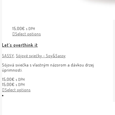
15,00
€
s DPH
Select options
Let´s overthink it
SASSY
,
Sójové sviečky - Soy&Sassy
Sójová sviečka s vlastným názorom a dávkou drzej
úprimnosti.
15,00
€
s DPH
15,00
€
s DPH
Select options