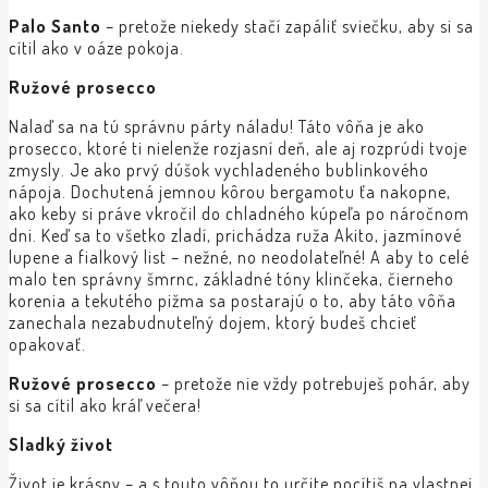
Palo Santo
– pretože niekedy stačí zapáliť sviečku, aby si sa
cítil ako v oáze pokoja.
Ružové prosecco
Nalaď sa na tú správnu párty náladu! Táto vôňa je ako
prosecco, ktoré ti nielenže rozjasní deň, ale aj rozprúdi tvoje
zmysly. Je ako prvý dúšok vychladeného bublinkového
nápoja. Dochutená jemnou kôrou bergamotu ťa nakopne,
ako keby si práve vkročil do chladného kúpeľa po náročnom
dni. Keď sa to všetko zladí, prichádza ruža Akito, jazmínové
lupene a fialkový list – nežné, no neodolateľné! A aby to celé
malo ten správny šmrnc, základné tóny klinčeka, čierneho
korenia a tekutého pižma sa postarajú o to, aby táto vôňa
zanechala nezabudnuteľný dojem, ktorý budeš chcieť
opakovať.
Ružové prosecco
– pretože nie vždy potrebuješ pohár, aby
si sa cítil ako kráľ večera!
Sladký život
Život je krásny – a s touto vôňou to určite pocítiš na vlastnej