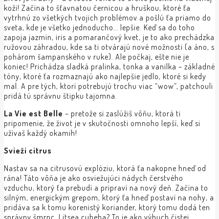
koži! Začína to šťavnatou černicou a hruškou, ktoré ťa
vytrhnú zo všetkých tvojich problémov a pošlú ťa priamo do
sveta, kde je všetko jednoducho… lepšie. Keď sa do toho
zapoja jazmín, iris a pomarančový kvet, je to ako prechádzka
ružovou záhradou, kde sa ti otvárajú nové možnosti (a áno, s
pohárom šampanského v ruke). Ale počkaj, ešte nie je
koniec! Prichádza sladká pralinka, tonka a vanilka – základné
tóny, ktoré ťa rozmaznajú ako najlepšie jedlo, ktoré si kedy
mal. A pre tých, ktorí potrebujú trochu viac “wow”, patchouli
pridá tú správnu štipku tajomna.
La Vie est Belle
– pretože si zaslúžiš vôňu, ktorá ti
pripomenie, že život je v skutočnosti omnoho lepší, keď si
užívaš každý okamih!
Svieži citrus
Nastav sa na citrusovú explóziu, ktorá ťa nakopne hneď od
rána! Táto vôňa je ako osviežujúci nádych čerstvého
vzduchu, ktorý ťa prebudí a pripraví na nový deň. Začína to
silným, energickým grepom, ktorý ťa hneď postaví na nohy, a
pridáva sa k tomu korenistý koriander, ktorý tomu dodá ten
správny šmrnc. Litsea cubeba? To je ako výbuch čistej