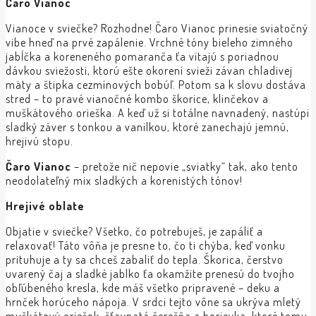
Čaro Vianoc
Vianoce v sviečke? Rozhodne! Čaro Vianoc prinesie sviatočný
vibe hneď na prvé zapálenie. Vrchné tóny bieleho zimného
jabĺčka a koreneného pomaranča ťa vítajú s poriadnou
dávkou sviežosti, ktorú ešte okorení svieži závan chladivej
mäty a štipka cezmínových bobúľ. Potom sa k slovu dostáva
stred – to pravé vianočné kombo škorice, klinčekov a
muškátového orieška. A keď už si totálne navnadený, nastúpi
sladký záver s tonkou a vanilkou, ktoré zanechajú jemnú,
hrejivú stopu.
Čaro Vianoc
– pretože nič nepovie „sviatky“ tak, ako tento
neodolateľný mix sladkých a korenistých tónov!
Hrejivé
oblate
Objatie v sviečke? Všetko, čo potrebuješ, je zapáliť a
relaxovať! Táto vôňa je presne to, čo ti chýba, keď vonku
prituhuje a ty sa chceš zabaliť do tepla. Škorica, čerstvo
uvarený čaj a sladké jablko ťa okamžite prenesú do tvojho
obľúbeného kresla, kde máš všetko pripravené – deku a
hrnček horúceho nápoja. V srdci tejto vône sa ukrýva mletý