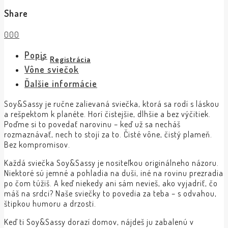
Share
0
0
0
Popis
Registrácia
Vône sviečok
Ďalšie informácie
Soy&Sassy je ručne zalievaná sviečka, ktorá sa rodí s láskou
a rešpektom k planéte. Horí čistejšie, dlhšie a bez výčitiek.
Poďme si to povedať narovinu – keď už sa necháš
rozmaznávať, nech to stojí za to. Čisté vône, čistý plameň.
Bez kompromisov.
Každá sviečka Soy&Sassy je nositeľkou originálneho názoru.
Niektoré sú jemné a pohladia na duši, iné na rovinu prezradia
po čom túžiš. A keď niekedy ani sám nevieš, ako vyjadriť, čo
máš na srdci? Naše sviečky to povedia za teba – s odvahou,
štipkou humoru a drzosti.
Keď ti Soy&Sassy dorazí domov, nájdeš ju zabalenú v