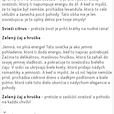
sviežosti, ktorý ti napumpuje energiu do žíl. A keď si myslíš,
že to lepšie byť nemôže, prichádza levanduľa, ktorá to celé
ukľudní a zanechá pocit pohody. Táto vôňa nie je len
osviežujúca, je to úplný detox pre tvoje zmysly!
Svieži citrus
– pretože život je príliš krátky na nudné rána!
Zelený čaj a hruška
Jemná, no plná energie! Táto sviečka je ako jemné
pohladenie, ktoré ti dodá energiu, keď to najviac potrebuješ.
Začína to delikátnou, maslovou hruškou, ktorá ťa zahalí do
svojej jemnej sladkosti, a pokračuje to sviežosťou bieleho
čaju. V srdci sa ukrývajú biele kvety, ktoré pridajú nádych
romantiky a jemnosti. A keď si myslíš, že už nič lepšie nemôže
prísť, prichádza cédrové drevo s sladkým podtónom a biele
pižmo, ktoré celé toto dielo ukončia s nádychom elegancie a
pohody.
Zelený čaj a hruška
– pretože si zaslúžiš sviežosť a pohodu
na každú chvíľu!