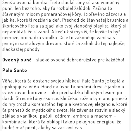
Svieža ovocná bomba! Tieto sladké tóny sú ako vianočný
punč, len bez toho, aby ťa rozbolel žalúdok. Začína to
šťavnatým mixom pomarančovej kôry, štipľavého zázvoru a
jablka, ktoré ti rozžiaria deň. Prechod do šťavnatej brusnice a
škoricového lístia sa zjací ako tvoj vianočný playlist, ktorý si
nepamätáš, že si zapol. A keď už si myslíš, že lepšie to byť
nemôže, prichádza vanilka. Celé to zakončuje vanilka s
jemným santalovým drevom, ktoré ťa zahalí do tej najlepšej
sladkastej pohody.
Ovocný punč
– sladké ovocné dobrodružstvo pre každého!
Palo Santo
Vôňa, ktorá ťa dostane svojou hĺbkou! Palo Santo je teplá a
upokojujúca vôňa. Hneď na úvod ťa omámi drevité jablko a
svieži závan borovice – ako prechádzka hlbokým lesom po
daždi. Stredné tóny škorice, klinčeka, ruže a tymianu prinesú
do hry trochu korenistého tepla a kvetinovej elegancie, ktoré
ťa prenesú do mystického sveta. Na záver sa rozvinie sladký
základ s vanilkou, pačuli, cédrom, ambrou a machom –
kombinácia, ktorá ťa obklopí takou pokojnou energiou, že
budeš mať pocit, akoby sa zastavil čas.