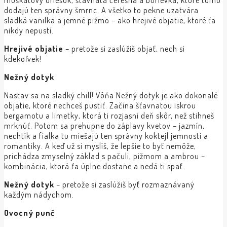
muškátový oriešok, šťavnatá čerešňa a borievka, ktoré tomu
dodajú ten správny šmrnc. A všetko to pekne uzatvára
sladká vanilka a jemné pižmo – ako hrejivé objatie, ktoré ťa
nikdy nepustí.
Hrejivé objatie
– pretože si zaslúžiš objať, nech si
kdekoľvek!
Nežný dotyk
Nastav sa na sladký chill! Vôňa Nežný dotyk je ako dokonalé
objatie, ktoré nechceš pustiť. Začína šťavnatou iskrou
bergamotu a limetky, ktorá ti rozjasní deň skôr, než stihneš
mrknúť. Potom sa prehupne do záplavy kvetov – jazmín,
nechtík a fialka tu miešajú ten správny koktejl jemnosti a
romantiky. A keď už si myslíš, že lepšie to byť nemôže,
prichádza zmyselný základ s pačuli, pižmom a ambrou –
kombinácia, ktorá ťa úplne dostane a nedá ti spať.
Nežný dotyk
– pretože si zaslúžiš byť rozmaznávaný
každým nádychom.
Ovocný punč