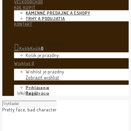
VEĽKOOBCHOD
KDE KÚPIŤ
KAMENNÉ PREDAJNE A ESHOPY
TRHY A PODUJATIA
KONTAKT
Košík je prázdny.
Košík
Košík
0
Košík je prázdny.
Wishlist
0
Wishlist je prázdny.
Zobraziť wishlist
Prihlásenie
Wishlist
0
Registrácia
Pretty face, bad character