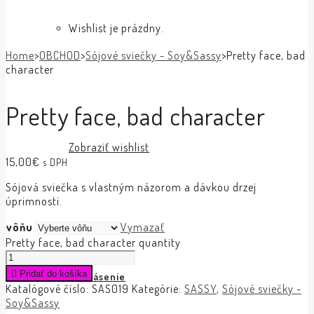
Wishlist je prázdny.
Home
>
OBCHOD
>
Sójové sviečky - Soy&Sassy
>
Pretty face, bad
character
Pretty face, bad character
Zobraziť wishlist
15,00
€
s DPH
Sójová sviečka s vlastným názorom a dávkou drzej
úprimnosti.
vôňu
Vymazať
Pretty face, bad character quantity
Pridať do košíka
Prihlásenie
Katalógové číslo:
SAS019
Kategórie:
SASSY
,
Sójové sviečky -
Soy&Sassy