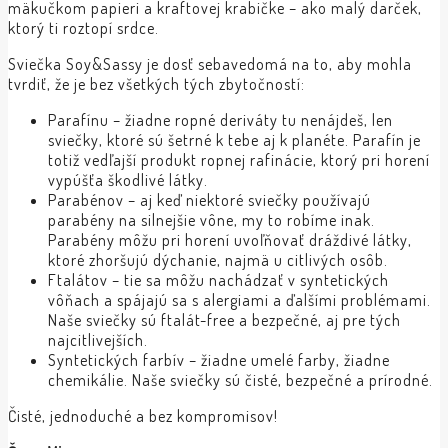
mäkučkom papieri a kraftovej krabičke – ako malý darček,
ktorý ti roztopí srdce.
Sviečka Soy&Sassy je dosť sebavedomá na to, aby mohla
tvrdiť, že je bez všetkých tých zbytočností:
Parafínu – žiadne ropné deriváty tu nenájdeš, len
sviečky, ktoré sú šetrné k tebe aj k planéte. Parafín je
totiž vedľajší produkt ropnej rafinácie, ktorý pri horení
vypúšťa škodlivé látky.
Parabénov – aj keď niektoré sviečky používajú
parabény na silnejšie vône, my to robíme inak.
Parabény môžu pri horení uvoľňovať dráždivé látky,
ktoré zhoršujú dýchanie, najmä u citlivých osôb.
Ftalátov – tie sa môžu nachádzať v syntetických
vôňach a spájajú sa s alergiami a ďalšími problémami.
Naše sviečky sú ftalát-free a bezpečné, aj pre tých
najcitlivejších.
Syntetických farbív – žiadne umelé farby, žiadne
chemikálie. Naše sviečky sú čisté, bezpečné a prírodné.
Čisté, jednoduché a bez kompromisov!