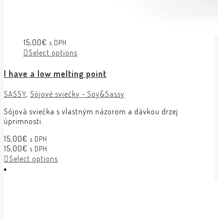
15,00
€
s DPH
Select options
I have a low melting point
SASSY
,
Sójové sviečky - Soy&Sassy
Sójová sviečka s vlastným názorom a dávkou drzej
úprimnosti.
15,00
€
s DPH
15,00
€
s DPH
Select options