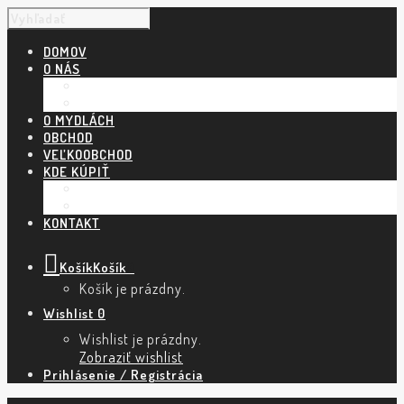
DOMOV
O NÁS
NÁŠ PRÍBEH
POVEDALI O NÁS
O MYDLÁCH
OBCHOD
VEĽKOOBCHOD
KDE KÚPIŤ
KAMENNÉ PREDAJNE A ESHOPY
TRHY A PODUJATIA
KONTAKT
Košík
Košík
0
Košík je prázdny.
Wishlist
0
Wishlist je prázdny.
Zobraziť wishlist
Prihlásenie / Registrácia