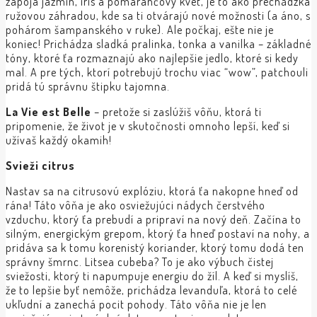
zapoja jazmín, iris a pomarančový kvet, je to ako prechádzka
ružovou záhradou, kde sa ti otvárajú nové možnosti (a áno, s
pohárom šampanského v ruke). Ale počkaj, ešte nie je
koniec! Prichádza sladká pralinka, tonka a vanilka – základné
tóny, ktoré ťa rozmaznajú ako najlepšie jedlo, ktoré si kedy
mal. A pre tých, ktorí potrebujú trochu viac “wow”, patchouli
pridá tú správnu štipku tajomna.
La Vie est Belle
– pretože si zaslúžiš vôňu, ktorá ti
pripomenie, že život je v skutočnosti omnoho lepší, keď si
užívaš každý okamih!
Svieži citrus
Nastav sa na citrusovú explóziu, ktorá ťa nakopne hneď od
rána! Táto vôňa je ako osviežujúci nádych čerstvého
vzduchu, ktorý ťa prebudí a pripraví na nový deň. Začína to
silným, energickým grepom, ktorý ťa hneď postaví na nohy, a
pridáva sa k tomu korenistý koriander, ktorý tomu dodá ten
správny šmrnc. Litsea cubeba? To je ako výbuch čistej
sviežosti, ktorý ti napumpuje energiu do žíl. A keď si myslíš,
že to lepšie byť nemôže, prichádza levanduľa, ktorá to celé
ukľudní a zanechá pocit pohody. Táto vôňa nie je len