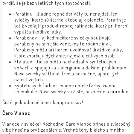
tvrdiť, že je bez všetkých tých zbytočností:
Parafínu – žiadne ropné deriváty tu nenájdeš, len
sviečky, ktoré sú šetrné k tebe aj k planéte. Parafín je
totiž vedľajší produkt ropnej rafinácie, ktorý pri horení
vypúšťa škodlivé látky.
Parabénov – aj keď niektoré sviečky používajú
parabény na silnejšie vône, my to robíme inak.
Parabény môžu pri horení uvoľňovať dráždivé látky,
ktoré zhoršujú dýchanie, najmä u citlivých osôb.
Ftalátov – tie sa môžu nachádzať v syntetických
vôňach a spájajú sa s alergiami a ďalšími problémami.
Naše sviečky sú ftalát-free a bezpečné, aj pre tých
najcitlivejších.
Syntetických farbív – žiadne umelé farby, žiadne
chemikálie. Naše sviečky sú čisté, bezpečné a prírodné.
Čisté, jednoduché a bez kompromisov!
Čaro Vianoc
Vianoce v sviečke? Rozhodne! Čaro Vianoc prinesie sviatočný
vibe hneď na prvé zapálenie. Vrchné tóny bieleho zimného