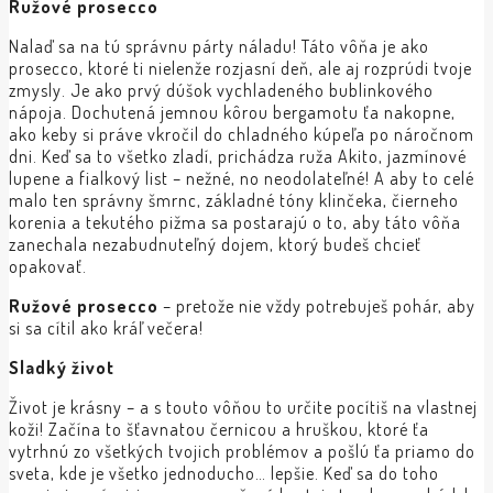
Ružové prosecco
Nalaď sa na tú správnu párty náladu! Táto vôňa je ako
prosecco, ktoré ti nielenže rozjasní deň, ale aj rozprúdi tvoje
zmysly. Je ako prvý dúšok vychladeného bublinkového
nápoja. Dochutená jemnou kôrou bergamotu ťa nakopne,
ako keby si práve vkročil do chladného kúpeľa po náročnom
dni. Keď sa to všetko zladí, prichádza ruža Akito, jazmínové
lupene a fialkový list – nežné, no neodolateľné! A aby to celé
malo ten správny šmrnc, základné tóny klinčeka, čierneho
korenia a tekutého pižma sa postarajú o to, aby táto vôňa
zanechala nezabudnuteľný dojem, ktorý budeš chcieť
opakovať.
Ružové prosecco
– pretože nie vždy potrebuješ pohár, aby
si sa cítil ako kráľ večera!
Sladký život
Život je krásny – a s touto vôňou to určite pocítiš na vlastnej
koži! Začína to šťavnatou černicou a hruškou, ktoré ťa
vytrhnú zo všetkých tvojich problémov a pošlú ťa priamo do
sveta, kde je všetko jednoducho… lepšie. Keď sa do toho