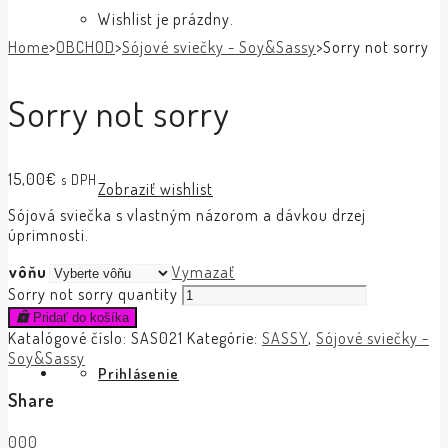
Wishlist je prázdny.
Home
>
OBCHOD
>
Sójové sviečky - Soy&Sassy
>
Sorry not sorry
Sorry not sorry
15,00
€
s DPH
Zobraziť wishlist
Sójová sviečka s vlastným názorom a dávkou drzej
úprimnosti.
vôňu
Vymazať
Sorry not sorry quantity
Pridať do košíka
Katalógové číslo:
SAS021
Kategórie:
SASSY
,
Sójové sviečky -
Soy&Sassy
Prihlásenie
Share
0
0
0