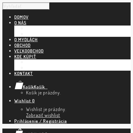
DOMOV
O NÁS
NÁŠ PRÍBEH
POVEDALI O NÁS
O MYDLÁCH
OBCHOD
VEĽKOOBCHOD
KDE KÚPIŤ
KAMENNÉ PREDAJNE A ESHOPY
TRHY A PODUJATIA
KONTAKT
Košík
Košík
0
Košík je prázdny.
Wishlist
0
Wishlist je prázdny.
Zobraziť wishlist
Prihlásenie / Registrácia