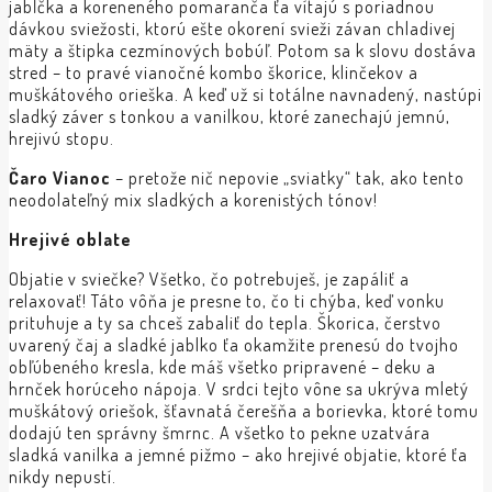
jabĺčka a koreneného pomaranča ťa vítajú s poriadnou
dávkou sviežosti, ktorú ešte okorení svieži závan chladivej
mäty a štipka cezmínových bobúľ. Potom sa k slovu dostáva
stred – to pravé vianočné kombo škorice, klinčekov a
muškátového orieška. A keď už si totálne navnadený, nastúpi
sladký záver s tonkou a vanilkou, ktoré zanechajú jemnú,
hrejivú stopu.
Čaro Vianoc
– pretože nič nepovie „sviatky“ tak, ako tento
neodolateľný mix sladkých a korenistých tónov!
Hrejivé
oblate
Objatie v sviečke? Všetko, čo potrebuješ, je zapáliť a
relaxovať! Táto vôňa je presne to, čo ti chýba, keď vonku
prituhuje a ty sa chceš zabaliť do tepla. Škorica, čerstvo
uvarený čaj a sladké jablko ťa okamžite prenesú do tvojho
obľúbeného kresla, kde máš všetko pripravené – deku a
hrnček horúceho nápoja. V srdci tejto vône sa ukrýva mletý
muškátový oriešok, šťavnatá čerešňa a borievka, ktoré tomu
dodajú ten správny šmrnc. A všetko to pekne uzatvára
sladká vanilka a jemné pižmo – ako hrejivé objatie, ktoré ťa
nikdy nepustí.