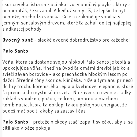
škoricového lístia sa zjací ako tvoj vianočný playlist, ktorý si
nepamätáš, že si zapol. A keď už si myslíš, že lepšie to byť
nemôže, prichádza vanilka. Celé to zakončuje vanilka s
jemným santalovým drevom, ktoré ťa zahalí do tej najlepšej
sladkastej pohody.
Ovocný punč
– sladké ovocné dobrodružstvo pre každého!
Palo Santo
Vôňa, ktorá ťa dostane svojou hĺbkou! Palo Santo je teplá a
upokojujúca vôňa. Hneď na úvod ťa omámi drevité jablko a
svieži závan borovice – ako prechádzka hlbokým lesom po
daždi. Stredné tóny škorice, klinčeka, ruže a tymianu prinesú
do hry trochu korenistého tepla a kvetinovej elegancie, ktoré
ťa prenesú do mystického sveta. Na záver sa rozvinie sladký
základ s vanilkou, pačuli, cédrom, ambrou a machom –
kombinácia, ktorá ťa obklopí takou pokojnou energiou, že
budeš mať pocit, akoby sa zastavil čas.
Palo Santo
– pretože niekedy stačí zapáliť sviečku, aby si sa
cítil ako v oáze pokoja.