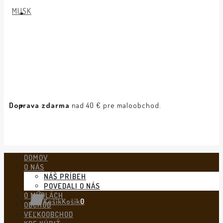
Doprava zdarma
nad 40 € pre maloobchod.
DOMOV
O NÁS
NÁŠ PRÍBEH
POVEDALI O NÁS
O MYDLÁCH
Košík
Košík
0
OBCHOD
VEĽKOOBCHOD