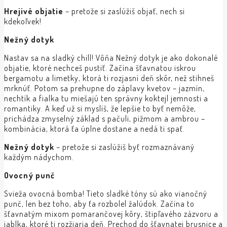
Hrejivé objatie
– pretože si zaslúžiš objať, nech si
kdekoľvek!
Nežný dotyk
Nastav sa na sladký chill! Vôňa Nežný dotyk je ako dokonalé
objatie, ktoré nechceš pustiť. Začína šťavnatou iskrou
bergamotu a limetky, ktorá ti rozjasní deň skôr, než stihneš
mrknúť. Potom sa prehupne do záplavy kvetov – jazmín,
nechtík a fialka tu miešajú ten správny koktejl jemnosti a
romantiky. A keď už si myslíš, že lepšie to byť nemôže,
prichádza zmyselný základ s pačuli, pižmom a ambrou –
kombinácia, ktorá ťa úplne dostane a nedá ti spať.
Nežný dotyk
– pretože si zaslúžiš byť rozmaznávaný
každým nádychom.
Ovocný punč
Svieža ovocná bomba! Tieto sladké tóny sú ako vianočný
punč, len bez toho, aby ťa rozbolel žalúdok. Začína to
šťavnatým mixom pomarančovej kôry, štipľavého zázvoru a
jablka, ktoré ti rozžiaria deň. Prechod do šťavnatej brusnice a