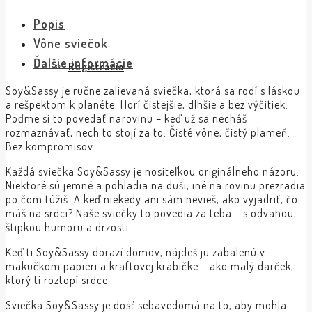
Popis
Vône sviečok
Ďalšie informácie
Registrácia
Soy&Sassy je ručne zalievaná sviečka, ktorá sa rodí s láskou
a rešpektom k planéte. Horí čistejšie, dlhšie a bez výčitiek.
Poďme si to povedať narovinu – keď už sa necháš
rozmaznávať, nech to stojí za to. Čisté vône, čistý plameň.
Bez kompromisov.
Každá sviečka Soy&Sassy je nositeľkou originálneho názoru.
Niektoré sú jemné a pohladia na duši, iné na rovinu prezradia
po čom túžiš. A keď niekedy ani sám nevieš, ako vyjadriť, čo
máš na srdci? Naše sviečky to povedia za teba – s odvahou,
štipkou humoru a drzosti.
Keď ti Soy&Sassy dorazí domov, nájdeš ju zabalenú v
mäkučkom papieri a kraftovej krabičke – ako malý darček,
ktorý ti roztopí srdce.
Sviečka Soy&Sassy je dosť sebavedomá na to, aby mohla