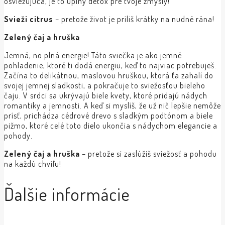
osviežujúca, je to úplný detox pre tvoje zmysly!
Svieži citrus
– pretože život je príliš krátky na nudné rána!
Zelený čaj a hruška
Jemná, no plná energie! Táto sviečka je ako jemné
pohladenie, ktoré ti dodá energiu, keď to najviac potrebuješ.
Začína to delikátnou, maslovou hruškou, ktorá ťa zahalí do
svojej jemnej sladkosti, a pokračuje to sviežosťou bieleho
čaju. V srdci sa ukrývajú biele kvety, ktoré pridajú nádych
romantiky a jemnosti. A keď si myslíš, že už nič lepšie nemôže
prísť, prichádza cédrové drevo s sladkým podtónom a biele
pižmo, ktoré celé toto dielo ukončia s nádychom elegancie a
pohody.
Zelený čaj a hruška
– pretože si zaslúžiš sviežosť a pohodu
na každú chvíľu!
Ďalšie informácie