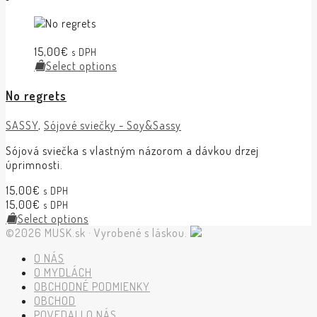
15,00
€
s DPH
Select options
No regrets
SASSY
,
Sójové sviečky - Soy&Sassy
Sójová sviečka s vlastným názorom a dávkou drzej
úprimnosti.
15,00
€
s DPH
15,00
€
s DPH
Select options
©2026 MUSK.sk · Vyrobené s láskou.
O NÁS
O MYDLÁCH
OBCHODNÉ PODMIENKY
OBCHOD
POVEDALI O NÁS