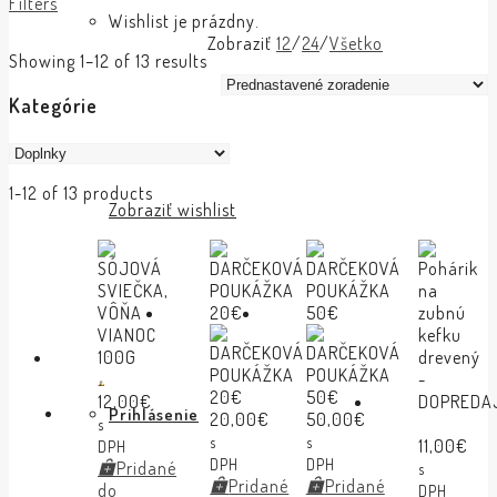
Filters
Wishlist je prázdny.
Zobraziť
12
/
24
/
Všetko
Showing 1–12 of 13 results
Kategórie
1-12 of 13 products
Zobraziť wishlist
12,00
€
Prihlásenie
20,00
€
50,00
€
s
s
s
11,00
€
DPH
DPH
DPH
Pridané
s
Pridané
Pridané
do
DPH