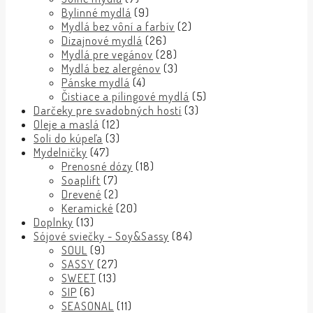
Bylinné mydlá
(9)
Mydlá bez vôní a farbív
(2)
Dizajnové mydlá
(26)
Mydlá pre vegánov
(28)
Mydlá bez alergénov
(3)
Pánske mydlá
(4)
Čistiace a pílingové mydlá
(5)
Darčeky pre svadobných hostí
(3)
Oleje a maslá
(12)
Soli do kúpeľa
(3)
Mydelničky
(47)
Prenosné dózy
(18)
Soaplift
(7)
Drevené
(2)
Keramické
(20)
Doplnky
(13)
Sójové sviečky - Soy&Sassy
(84)
SOUL
(9)
SASSY
(27)
SWEET
(13)
SIP
(6)
SEASONAL
(11)