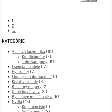
1
2
→
KATEGÓRIE
Vlasová kozmetika
(10)
Kondicionéry
(2)
Tuhé šampóny
(8)
Esenciálne oleje
(17)
Hydroláty
(7)
Ekologická domácnosť
(1)
Kreatívne sady
(6)
Balzamy na pery
(2)
Darčekové sady
(21)
Bylinkové maslá a séra
(6)
Mydlá
(45)
Kúp lacnejšie
(1)
Soľné mydlá
(7)