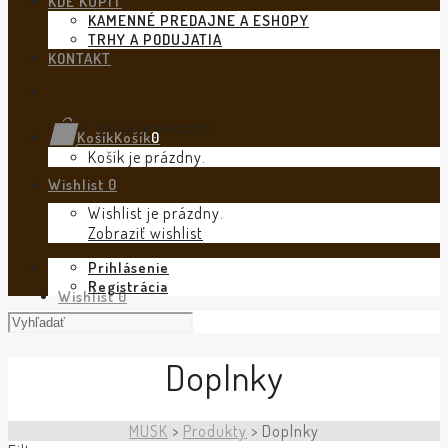
KDE KÚPIŤ
KAMENNÉ PREDAJNE A ESHOPY
TRHY A PODUJATIA
KONTAKT
Košík je prázdny.
Košík
Košík
0
Košík je prázdny.
Wishlist
0
Wishlist je prázdny.
Zobraziť wishlist
Prihlásenie
Registrácia
Wishlist
0
Doplnky
MUSK
>
Produkty
>
Doplnky