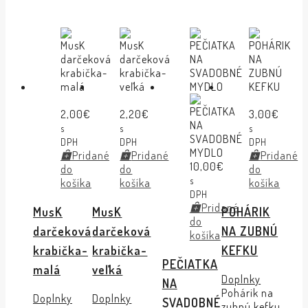
2,00
€
2,20
€
3,00
€
s
s
s
DPH
DPH
DPH
Pridané
Pridané
Pridané
10,00
€
do
do
do
s
košíka
košíka
košíka
DPH
Pridané
MusK
MusK
POHÁRIK
do
darčeková
darčeková
NA ZUBNÚ
košíka
krabička-
krabička-
KEFKU
PEČIATKA
malá
veľká
Doplnky
NA
Pohárik na
Doplnky
Doplnky
SVADOBNÉ
zubnú kefku