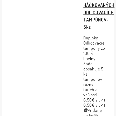
HÁČKOVANÝCH
ODLIČOVACÍCH
TAMPÓNOV-
5ks
Doplnky
Odličovacie
tampóny zo
100%
bavlny.
Sada
obsahuje 5
ks
tampónov
rôznych
farieb a
veľkostí.
6,50
€
s DPH
6,50
€
s DPH
Pridané
do košíka