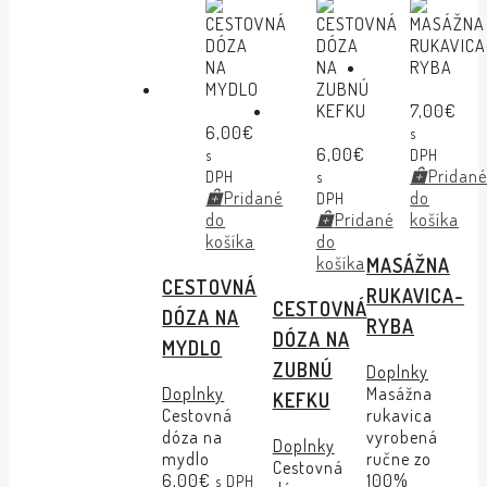
7,00
€
6,00
€
s
6,00
€
s
DPH
Pridan
DPH
s
Pridané
do
DPH
do
Pridané
košíka
košíka
do
košíka
MASÁŽNA
CESTOVNÁ
RUKAVICA-
CESTOVNÁ
DÓZA NA
RYBA
DÓZA NA
MYDLO
ZUBNÚ
Doplnky
Doplnky
Masážna
KEFKU
Cestovná
rukavica
dóza na
vyrobená
Doplnky
mydlo
ručne zo
Cestovná
6,00
€
100%
s DPH