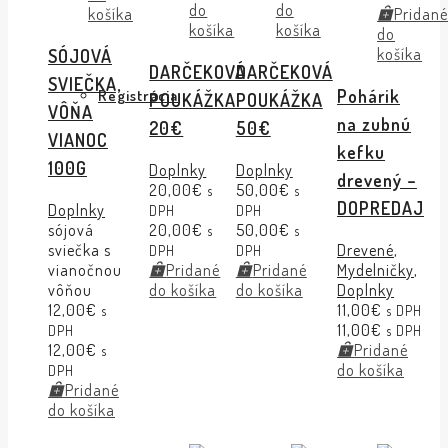
do
do
košíka
Pridan
košíka
košíka
do
košíka
SÓJOVÁ
DARČEKOVÁ
DARČEKOVÁ
SVIEČKA,
Pohárik
Registrácia
POUKÁŽKA
POUKÁŽKA
VÔŇA
na zubnú
20€
50€
VIANOC
kefku
100G
Doplnky
Doplnky
drevený –
20,00
€
50,00
€
s
s
DOPREDAJ
Doplnky
DPH
DPH
sójová
20,00
€
50,00
€
s
s
sviečka s
Drevené
,
DPH
DPH
vianočnou
Pridané
Pridané
Mydelničky
,
vôňou
do košíka
do košíka
Doplnky
12,00
€
11,00
€
s
s DPH
11,00
€
DPH
s DPH
12,00
€
Pridané
s
do košíka
DPH
Pridané
do košíka