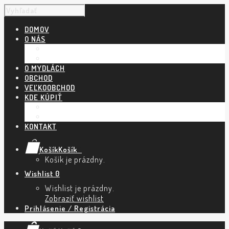
DOMOV
O NÁS
NÁŠ PRÍBEH
POVEDALI O NÁS
O MYDLÁCH
OBCHOD
VEĽKOOBCHOD
KDE KÚPIŤ
KAMENNÉ PREDAJNE A ESHOPY
TRHY A PODUJATIA
KONTAKT
Košík
Košík
0
Košík je prázdny.
Wishlist
0
Wishlist je prázdny.
Zobraziť wishlist
Prihlásenie / Registrácia