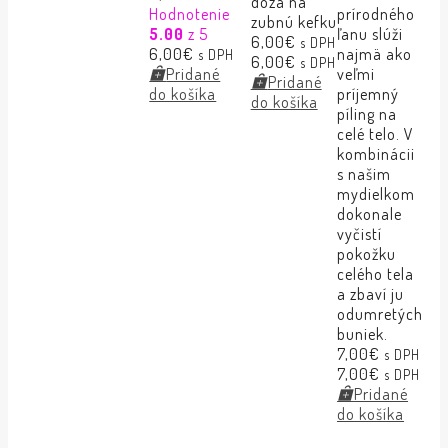
dóza na
Hodnotenie
prírodného
zubnú kefku
5.00
z 5
ľanu slúži
6,00
€
s DPH
6,00
€
najmä ako
s DPH
6,00
€
s DPH
Pridané
veľmi
Pridané
do košíka
príjemný
do košíka
píling na
celé telo. V
kombinácii
s našim
mydielkom
dokonale
vyčistí
pokožku
celého tela
a zbaví ju
odumretých
buniek.
7,00
€
s DPH
7,00
€
s DPH
Pridané
do košíka