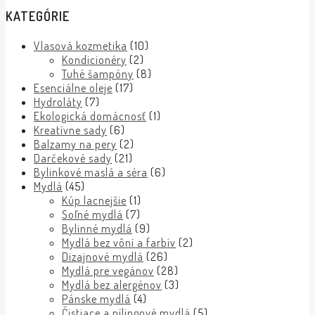
KATEGÓRIE
Vlasová kozmetika
(10)
Kondicionéry
(2)
Tuhé šampóny
(8)
Esenciálne oleje
(17)
Hydroláty
(7)
Ekologická domácnosť
(1)
Kreatívne sady
(6)
Balzamy na pery
(2)
Darčekové sady
(21)
Bylinkové maslá a séra
(6)
Mydlá
(45)
Kúp lacnejšie
(1)
Soľné mydlá
(7)
Bylinné mydlá
(9)
Mydlá bez vôní a farbív
(2)
Dizajnové mydlá
(26)
Mydlá pre vegánov
(28)
Mydlá bez alergénov
(3)
Pánske mydlá
(4)
Čistiace a pílingové mydlá
(5)