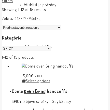
Filters
Wishlist je prázdny.
Showing 1–12 of 15 results
Zobraziť
12
/
24
/
Všetko
Kategórie
Zobraziť wishlist
1-12 of 15 products
15,00
€
s DPH
Select options
Come over. Bring handcuffs
Prihlásenie
SPICY
,
Sójové sviečky - Soy&Sassy