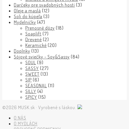
Darčeky pre svadobných hostí
(3)
Oleje a maslá
(12)
Soli do kúpeľa
(3)
Mydelničky
(47)
Prenosné dózy
(18)
Soaplift
(7)
Drevené
(2)
Keramické
(20)
Doplnky
(13)
Sójové sviečky - Soy&Sassy
(84)
SOUL
(9)
SASSY
(27)
SWEET
(13)
SIP
(6)
SEASONAL
(11)
SILLY
(4)
SPICY
(15)
©2026 MUSK.sk · Vyrobené s láskou.
O NÁS
O MYDLÁCH