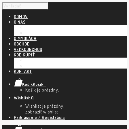
DOMOV
O NÁS
NÁŠ PRÍBEH
POVEDALI O NÁS
O MYDLÁCH
OBCHOD
VEĽKOOBCHOD
KDE KÚPIŤ
KAMENNÉ PREDAJNE A ESHOPY
TRHY A PODUJATIA
KONTAKT
Košík
Košík
0
Košík je prázdny.
Wishlist
0
Wishlist je prázdny.
Zobraziť wishlist
Prihlásenie / Registrácia