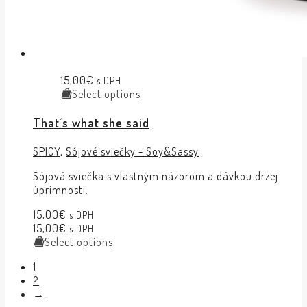
15,00
€
s DPH
Select options
That´s what she said
SPICY
,
Sójové sviečky - Soy&Sassy
Sójová sviečka s vlastným názorom a dávkou drzej
úprimnosti.
15,00
€
s DPH
15,00
€
s DPH
Select options
1
2
→