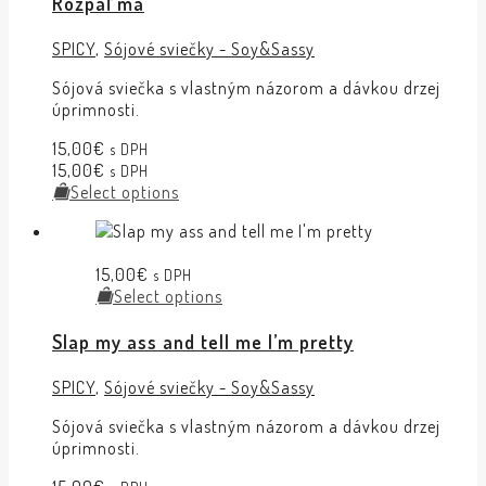
Rozpáľ ma
SPICY
,
Sójové sviečky - Soy&Sassy
Sójová sviečka s vlastným názorom a dávkou drzej
úprimnosti.
15,00
€
s DPH
15,00
€
s DPH
Select options
15,00
€
s DPH
Select options
Slap my ass and tell me I’m pretty
SPICY
,
Sójové sviečky - Soy&Sassy
Sójová sviečka s vlastným názorom a dávkou drzej
úprimnosti.