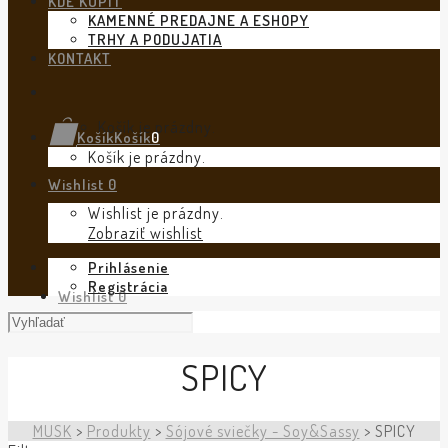
KDE KÚPIŤ
KAMENNÉ PREDAJNE A ESHOPY
TRHY A PODUJATIA
KONTAKT
Košík je prázdny.
Košík
Košík
0
Košík je prázdny.
Wishlist
0
Wishlist je prázdny.
Zobraziť wishlist
Prihlásenie
Registrácia
Wishlist
0
SPICY
MUSK
>
Produkty
>
Sójové sviečky - Soy&Sassy
>
SPICY