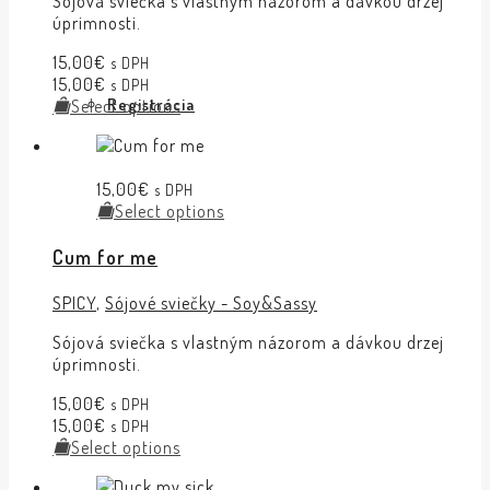
Sójová sviečka s vlastným názorom a dávkou drzej
úprimnosti.
15,00
€
s DPH
15,00
€
s DPH
Registrácia
Select options
15,00
€
s DPH
Select options
Cum for me
SPICY
,
Sójové sviečky - Soy&Sassy
Sójová sviečka s vlastným názorom a dávkou drzej
úprimnosti.
15,00
€
s DPH
15,00
€
s DPH
Select options