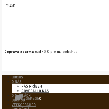
Doprava zdarma
nad 40 € pre maloobchod.
DOMOV
O NÁS
NÁŠ PRÍBEH
POVEDALI O NÁS
O MYDLÁCH
Košík
Košík
0
OBCHOD
VEĽKOOBCHOD