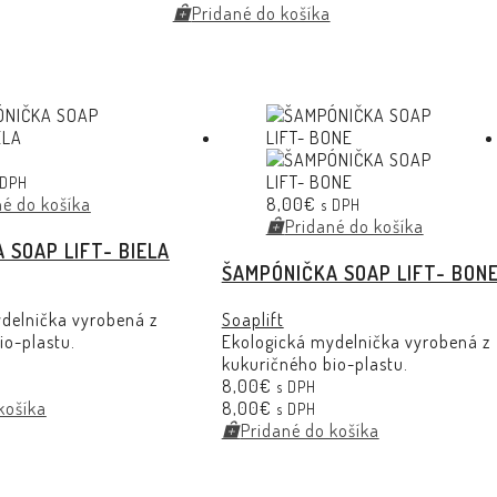
Pridané do košíka
 DPH
né do košíka
8,00
€
s DPH
Pridané do košíka
 SOAP LIFT- BIELA
ŠAMPÓNIČKA SOAP LIFT- BON
delnička vyrobená z
Soaplift
io-plastu.
Ekologická mydelnička vyrobená z
kukuričného bio-plastu.
8,00
€
s DPH
košíka
8,00
€
s DPH
Pridané do košíka