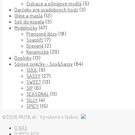
Čistiace a pílingové mydlá
(5)
Darčeky pre svadobných hostí
(3)
Oleje a maslá
(12)
Soli do kúpeľa
(3)
Mydelničky
(47)
Prenosné dózy
(18)
Soaplift
(7)
Drevené
(2)
Keramické
(20)
Doplnky
(13)
Sójové sviečky - Soy&Sassy
(84)
SOUL
(9)
SASSY
(27)
SWEET
(13)
SIP
(6)
SEASONAL
(11)
SILLY
(4)
SPICY
(15)
©2026 MUSK.sk · Vyrobené s láskou.
O NÁS
O MYDLÁCH