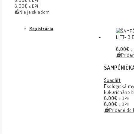
8,00
€
s DPH
8,00
€
s DPH
Nie je skladom
Registrácia
8,00
€
s
Prida
ŠAMPÓNIČKA
Soaplift
Ekologická my
kukuričného b
8,00
€
s DPH
8,00
€
s DPH
Pridané do 