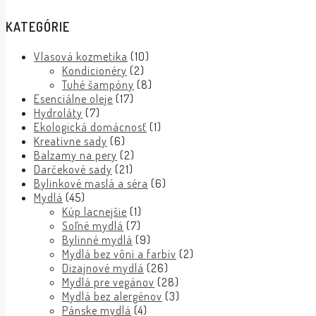
KATEGÓRIE
Vlasová kozmetika
(10)
Kondicionéry
(2)
Tuhé šampóny
(8)
Esenciálne oleje
(17)
Hydroláty
(7)
Ekologická domácnosť
(1)
Kreatívne sady
(6)
Balzamy na pery
(2)
Darčekové sady
(21)
Bylinkové maslá a séra
(6)
Mydlá
(45)
Kúp lacnejšie
(1)
Soľné mydlá
(7)
Bylinné mydlá
(9)
Mydlá bez vôní a farbív
(2)
Dizajnové mydlá
(26)
Mydlá pre vegánov
(28)
Mydlá bez alergénov
(3)
Pánske mydlá
(4)