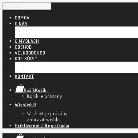
DOMOV
O NÁS
NÁŠ PRÍBEH
POVEDALI O NÁS
O MYDLÁCH
OBCHOD
VEĽKOOBCHOD
KDE KÚPIŤ
KAMENNÉ PREDAJNE A ESHOPY
TRHY A PODUJATIA
KONTAKT
Košík
Košík
0
Košík je prázdny.
Wishlist
0
Wishlist je prázdny.
Zobraziť wishlist
Prihlásenie / Registrácia