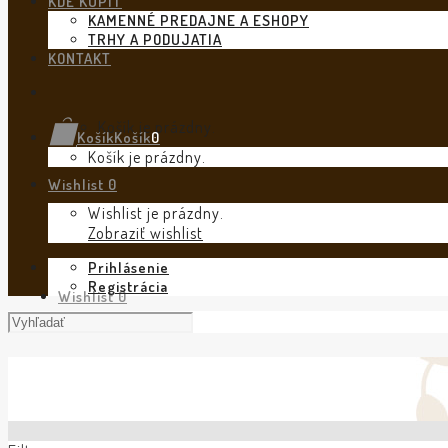
KDE KÚPIŤ
KAMENNÉ PREDAJNE A ESHOPY
TRHY A PODUJATIA
KONTAKT
Košík je prázdny.
Košík
Košík
0
Košík je prázdny.
Wishlist
0
Wishlist je prázdny.
Zobraziť wishlist
Prihlásenie
Registrácia
Wishlist
0