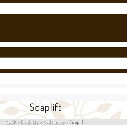
Soaplift
MUSK
>
Produkty
>
Mydelničky
>
Soaplift