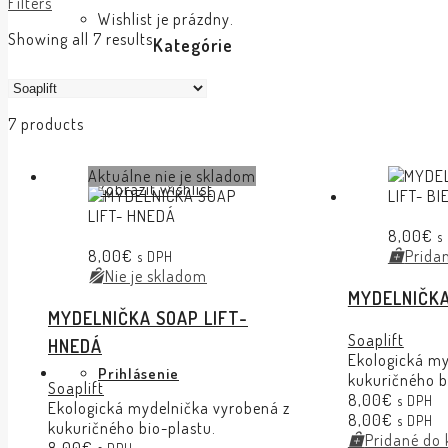
Filters
Wishlist je prázdny.
Showing all 7 results
Kategórie
7 products
Aktuálne nie je skladom
Zobraziť wishlist
8,00
€
s
8,00
€
Prida
s DPH
Nie je skladom
MYDELNIČKA
MYDELNIČKA SOAP LIFT-
Soaplift
HNEDÁ
Ekologická my
Prihlásenie
kukuričného b
Soaplift
8,00
€
s DPH
Ekologická mydelnička vyrobená z
8,00
€
s DPH
kukuričného bio-plastu.
Pridané do 