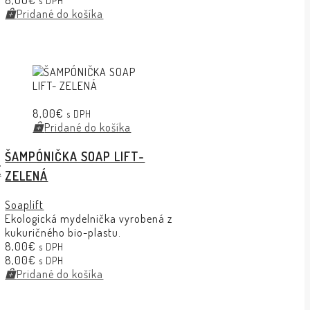
8,00
€
s DPH
Pridané do košíka
8,00
€
s DPH
Pridané do košíka
ŠAMPÓNIČKA SOAP LIFT-
E
ZELENÁ
Soaplift
Ekologická mydelnička vyrobená z
kukuričného bio-plastu.
8,00
€
s DPH
8,00
€
s DPH
Pridané do košíka